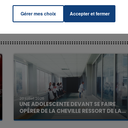
Gérer mes choix
Accepter et fermer
7h00 - 11h00
La Team de l'été
20 juillet 2026
UNE ADOLESCENTE DEVANT SE FAIRE
OPÉRER DE LA CHEVILLE RESSORT DE LA...
La famille a porté plainte contre la clinique qui a
reconnu sa responsabilité et présenté ses