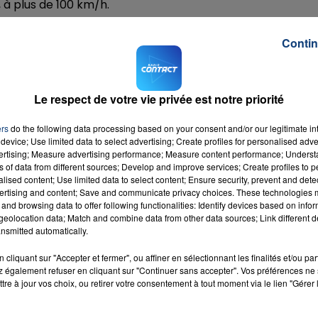
, à plus de 100 km/h.
après minuit, il vaut mieux se montrer prévoyant et rentre
Contin
TTORAL
Le respect de votre vie privée est notre priorité
ôte d'Opale à la Baie de Somme. En plus des fortes rafales
s coefficients de 104 à 106 attendus ce mercredi.
ers
do the following data processing based on your consent and/or our legitimate int
des submersions du littoral. Là encore la prudence est d
device; Use limited data to select advertising; Create profiles for personalised adver
vertising; Measure advertising performance; Measure content performance; Unders
der en bord de mer pour faire des photos, malheureuseme
ns of data from different sources; Develop and improve services; Create profiles to 
ts, donc le conseil est simple : restez éloignés du bord d
alised content; Use limited data to select content; Ensure security, prevent and detect
 et demain.
ertising and content; Save and communicate privacy choices. These technologies
and browsing data to offer following functionalities: Identify devices based on infor
eolocation data; Match and combine data from other data sources; Link different de
nsmitted automatically.
cliquant sur "Accepter et fermer", ou affiner en sélectionnant les finalités et/ou pa
 également refuser en cliquant sur "Continuer sans accepter". Vos préférences ne 
tre à jour vos choix, ou retirer votre consentement à tout moment via le lien "Gérer 
Boy
RADIO CONTACT
CE &
PAUL