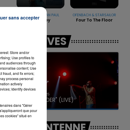
r
BEYONCE & SEAN PAUL
OFENBACH & STARSAILOR
uer sans accepter
Baby Boy
Four To The Floor
7h00 - 11h00
LA TEAM DE L'ÉTÉ
LES LIVES
erest: Store and/or
e
tising; Use profiles to
tand audiences through
nt
personalise content; Use
e
 fraud, and fix errors;
 may process personal
mation actively
vices; Identify devices
31 janvier 2025
GIMS "SPIDER" (LIVE)
rtenaires dans "Gérer
s'appliqueront que pour
les cookies" situé en
A L'ANTENNE