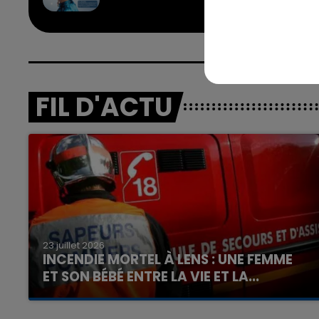
FIL D'ACTU
23 juillet 2026
INCENDIE MORTEL À LENS : UNE FEMME
ET SON BÉBÉ ENTRE LA VIE ET LA...
Un homme s'est immolé par le feu après avoir
aspergé sa compagne et leur bébé de trois