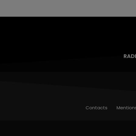
mois d'un liquide inflammable.
RAD
Contacts
Mention