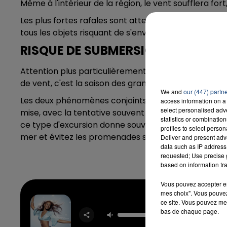
Même à l'intérieur de la région, le vent soufflera fort
Les plus fortes rafales sont attendues dans la nuit, 
tous les objets risquant de s'envoler dans la nuit.
RISQUE DE SUBMERSION SUR LE LI
Attention plus particulièrement sur la côte, de la C
de vent, c'est la saison des grandes marées avec de
We and
our (447) partn
Les deux phénomènes conjoints risquent d'entraîner 
access information on a 
select personalised ad
mise, avec la tentative souvent grande de se bala
statistics or combinatio
ce type d'excursion donne souvent lieu à des acciden
profiles to select person
mer et évitez les promenades sur les digues ce soir
Deliver and present adv
data such as IP address 
requested; Use precise g
based on information tra
Vous pouvez accepter en 
mes choix". Vous pouvez
ce site. Vous pouvez met
Baby 
bas de chaque page.
BEYON
SEAN 