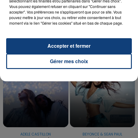
sélectionnant les finalités et/ou partenaires dans "Gérer mes choix".
Vous pouvez également refuser en cliquant sur "Continuer sans
20 juillet 2026
accepter". Vos préférences ne s'appliqueront que pour ce site. Vous
UNE ADOLESCENTE DEVANT SE FAIRE
pouvez mettre à jour vos choix, ou retirer votre consentement à tout
moment via le lien "Gérer les cookies" situé en bas de chaque page.
OPÉRER DE LA CHEVILLE RESSORT DE LA...
La famille a porté plainte contre la clinique qui a
reconnu sa responsabilité et présenté ses
Accepter et fermer
excuses.
TITRES DIFFUSÉS
Gérer mes choix
19h05
19h05
19h02
19h02
ADELE CASTILLON
BEYONCE & SEAN PAUL