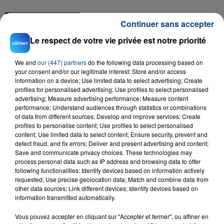
FIL D'ACTU
Continuer sans accepter
Le respect de votre vie privée est notre priorité
We and
our (447) partners
do the following data processing based on
your consent and/or our legitimate interest: Store and/or access
information on a device; Use limited data to select advertising; Create
profiles for personalised advertising; Use profiles to select personalised
advertising; Measure advertising performance; Measure content
performance; Understand audiences through statistics or combinations
of data from different sources; Develop and improve services; Create
23 juillet 2026
INCENDIE MORTEL À LENS : UNE FEMME ET
profiles to personalise content; Use profiles to select personalised
content; Use limited data to select content; Ensure security, prevent and
SON BÉBÉ ENTRE LA VIE ET LA...
detect fraud, and fix errors; Deliver and present advertising and content;
Un homme s'est immolé par le feu après avoir
Save and communicate privacy choices. These technologies may
process personal data such as IP address and browsing data to offer
aspergé sa compagne et leur bébé de trois mois
following functionalities: Identify devices based on information actively
d'un liquide inflammable.
requested; Use precise geolocation data; Match and combine data from
other data sources; Link different devices; Identify devices based on
information transmitted automatically.
Vous pouvez accepter en cliquant sur "Accepter et fermer", ou affiner en