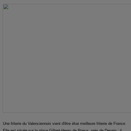
Une friterie du Valenciennois vient d'être élue meilleure friterie de France.
Elle est située sur la place Gilbert-Henry de Roeux, près de Denain : il