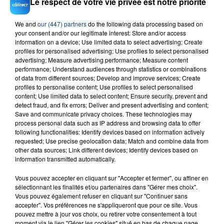
Le respect de votre vie privée est notre priorité
Pile
MAUVAIS DJO
We and
our (447) partners
do the following data processing based on
your consent and/or our legitimate interest: Store and/or access
information on a device; Use limited data to select advertising; Create
profiles for personalised advertising; Use profiles to select personalised
advertising; Measure advertising performance; Measure content
performance; Understand audiences through statistics or combinations
of data from different sources; Develop and improve services; Create
profiles to personalise content; Use profiles to select personalised
content; Use limited data to select content; Ensure security, prevent and
FIL D'ACTU
detect fraud, and fix errors; Deliver and present advertising and content;
Save and communicate privacy choices. These technologies may
process personal data such as IP address and browsing data to offer
following functionalities: Identify devices based on information actively
requested; Use precise geolocation data; Match and combine data from
other data sources; Link different devices; Identify devices based on
information transmitted automatically.
Vous pouvez accepter en cliquant sur "Accepter et fermer", ou affiner en
sélectionnant les finalités et/ou partenaires dans "Gérer mes choix".
Vous pouvez également refuser en cliquant sur "Continuer sans
23 juillet 2026
accepter". Vos préférences ne s'appliqueront que pour ce site. Vous
INCENDIE MORTEL À LENS : UNE FEMME ET
pouvez mettre à jour vos choix, ou retirer votre consentement à tout
moment via le lien "Gérer les cookies" situé en bas de chaque page.