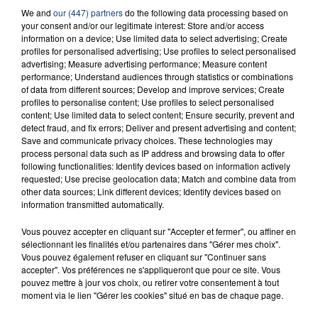
We and
our (447) partners
do the following data processing based on
23 juillet 2026
INCENDIE MORTEL À LENS : UNE FEMME ET
your consent and/or our legitimate interest: Store and/or access
information on a device; Use limited data to select advertising; Create
SON BÉBÉ ENTRE LA VIE ET LA...
profiles for personalised advertising; Use profiles to select personalised
Un homme s'est immolé par le feu après avoir
advertising; Measure advertising performance; Measure content
performance; Understand audiences through statistics or combinations
aspergé sa compagne et leur bébé de trois mois
of data from different sources; Develop and improve services; Create
d'un liquide inflammable.
profiles to personalise content; Use profiles to select personalised
content; Use limited data to select content; Ensure security, prevent and
detect fraud, and fix errors; Deliver and present advertising and content;
Save and communicate privacy choices. These technologies may
process personal data such as IP address and browsing data to offer
following functionalities: Identify devices based on information actively
requested; Use precise geolocation data; Match and combine data from
20 juillet 2026
other data sources; Link different devices; Identify devices based on
UNE ADOLESCENTE DEVANT SE FAIRE
information transmitted automatically.
OPÉRER DE LA CHEVILLE RESSORT DE LA...
Vous pouvez accepter en cliquant sur "Accepter et fermer", ou affiner en
La famille a porté plainte contre la clinique qui a
sélectionnant les finalités et/ou partenaires dans "Gérer mes choix".
reconnu sa responsabilité et présenté ses
Vous pouvez également refuser en cliquant sur "Continuer sans
accepter". Vos préférences ne s'appliqueront que pour ce site. Vous
excuses.
TITRES DIFFUSÉS
pouvez mettre à jour vos choix, ou retirer votre consentement à tout
moment via le lien "Gérer les cookies" situé en bas de chaque page.