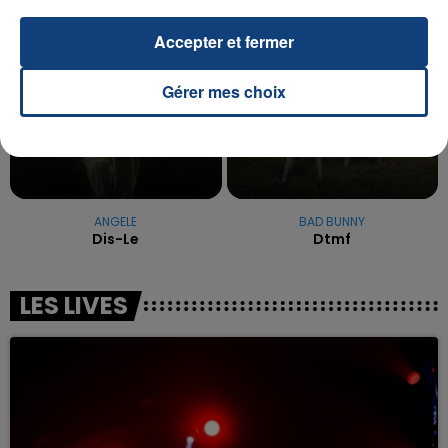
5h25
5h25
5h23
5h23
Accepter et fermer
Gérer mes choix
ANGELE
BAD BUNNY
Dis-Le
Dtmf
LES LIVES