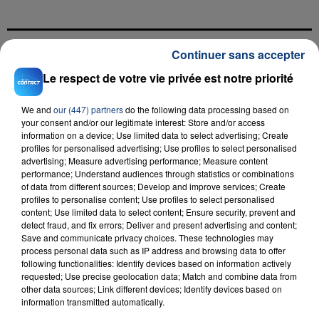
Continuer sans accepter
FIL D'ACTU
Le respect de votre vie privée est notre priorité
We and
our (447) partners
do the following data processing based on
your consent and/or our legitimate interest: Store and/or access
information on a device; Use limited data to select advertising; Create
profiles for personalised advertising; Use profiles to select personalised
advertising; Measure advertising performance; Measure content
performance; Understand audiences through statistics or combinations
of data from different sources; Develop and improve services; Create
profiles to personalise content; Use profiles to select personalised
23 juillet 2026
content; Use limited data to select content; Ensure security, prevent and
INCENDIE MORTEL À LENS : UNE FEMME ET
detect fraud, and fix errors; Deliver and present advertising and content;
SON BÉBÉ ENTRE LA VIE ET LA...
Save and communicate privacy choices. These technologies may
process personal data such as IP address and browsing data to offer
Un homme s'est immolé par le feu après avoir
following functionalities: Identify devices based on information actively
aspergé sa compagne et leur bébé de trois mois
requested; Use precise geolocation data; Match and combine data from
other data sources; Link different devices; Identify devices based on
d'un liquide inflammable.
information transmitted automatically.