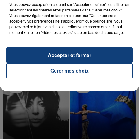
Vous pouvez accepter en cliquant sur "Accepter et fermer", ou affiner en
sélectionnant les finalités et/ou partenaires dans "Gérer mes choix".
Vous pouvez également refuser en cliquant sur "Continuer sans
accepter". Vos préférences ne s'appliqueront que pour ce site. Vous
pouvez mettre à jour vos choix, ou retirer votre consentement à tout
20 juillet 2026
moment via le lien "Gérer les cookies" situé en bas de chaque page.
UNE ADOLESCENTE DEVANT SE FAIRE
OPÉRER DE LA CHEVILLE RESSORT DE LA...
La famille a porté plainte contre la clinique qui a
Accepter et fermer
reconnu sa responsabilité et présenté ses
excuses.
TITRES DIFFUSÉS
Gérer mes choix
18h28
18h28
18h25
18h25