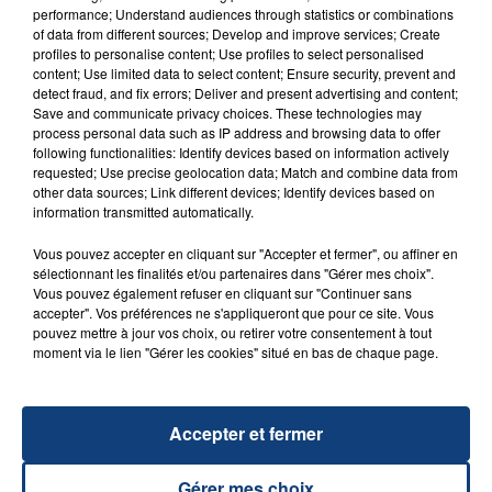
performance; Understand audiences through statistics or combinations
of data from different sources; Develop and improve services; Create
profiles to personalise content; Use profiles to select personalised
content; Use limited data to select content; Ensure security, prevent and
20 juillet 2026
detect fraud, and fix errors; Deliver and present advertising and content;
UNE ADOLESCENTE DEVANT SE FAIRE
Save and communicate privacy choices. These technologies may
OPÉRER DE LA CHEVILLE RESSORT DE LA...
process personal data such as IP address and browsing data to offer
following functionalities: Identify devices based on information actively
La famille a porté plainte contre la clinique qui a
requested; Use precise geolocation data; Match and combine data from
reconnu sa responsabilité et présenté ses
other data sources; Link different devices; Identify devices based on
information transmitted automatically.
excuses.
TITRES DIFFUSÉS
Vous pouvez accepter en cliquant sur "Accepter et fermer", ou affiner en
sélectionnant les finalités et/ou partenaires dans "Gérer mes choix".
Vous pouvez également refuser en cliquant sur "Continuer sans
23h03
23h03
22h59
22h59
accepter". Vos préférences ne s'appliqueront que pour ce site. Vous
pouvez mettre à jour vos choix, ou retirer votre consentement à tout
moment via le lien "Gérer les cookies" situé en bas de chaque page.
Accepter et fermer
Gérer mes choix