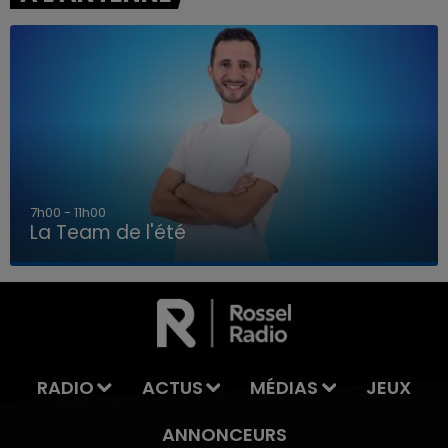
7h00 - 11h00
La Team de l'été
7h00 - 11h00
LA TEAM DE L'ÉTÉ
RADIO
ACTUS
MÉDIAS
JEUX
ANNONCEURS