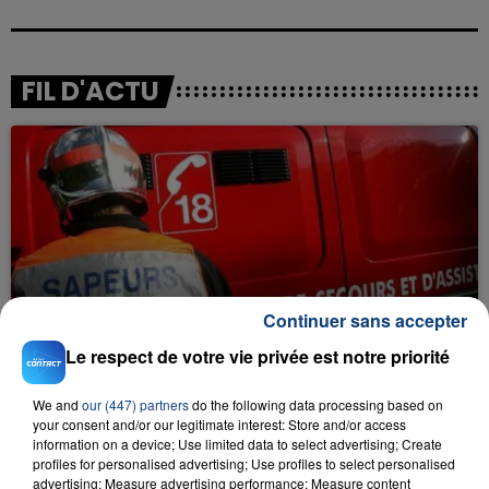
FIL D'ACTU
23 juillet 2026
Continuer sans accepter
INCENDIE MORTEL À LENS : UNE FEMME ET
SON BÉBÉ ENTRE LA VIE ET LA...
Le respect de votre vie privée est notre priorité
Un homme s'est immolé par le feu après avoir
aspergé sa compagne et leur bébé de trois mois
We and
our (447) partners
do the following data processing based on
your consent and/or our legitimate interest: Store and/or access
d'un liquide inflammable.
information on a device; Use limited data to select advertising; Create
profiles for personalised advertising; Use profiles to select personalised
advertising; Measure advertising performance; Measure content