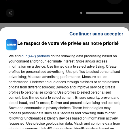
Continuer sans accepter
Le respect de votre vie privée est notre priorité
FIL D'ACTU
We and
our (447) partners
do the following data processing based on
your consent and/or our legitimate interest: Store and/or access
information on a device; Use limited data to select advertising; Create
profiles for personalised advertising; Use profiles to select personalised
advertising; Measure advertising performance; Measure content
performance; Understand audiences through statistics or combinations
of data from different sources; Develop and improve services; Create
profiles to personalise content; Use profiles to select personalised
content; Use limited data to select content; Ensure security, prevent and
detect fraud, and fix errors; Deliver and present advertising and content;
23 juillet 2026
Save and communicate privacy choices. These technologies may
INCENDIE MORTEL À LENS : UNE FEMME ET
process personal data such as IP address and browsing data to offer
following functionalities: Identify devices based on information actively
SON BÉBÉ ENTRE LA VIE ET LA...
requested; Use precise geolocation data; Match and combine data from
Un homme s'est immolé par le feu après avoir
other data sources; Link different devices; Identify devices based on