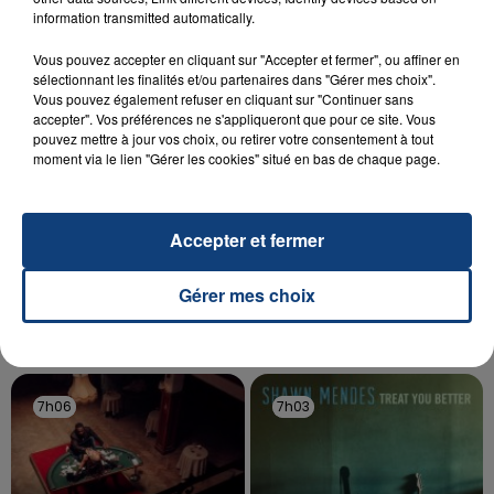
aspergé sa compagne et leur bébé de trois mois
information transmitted automatically.
d'un liquide inflammable.
Vous pouvez accepter en cliquant sur "Accepter et fermer", ou affiner en
sélectionnant les finalités et/ou partenaires dans "Gérer mes choix".
Vous pouvez également refuser en cliquant sur "Continuer sans
accepter". Vos préférences ne s'appliqueront que pour ce site. Vous
pouvez mettre à jour vos choix, ou retirer votre consentement à tout
moment via le lien "Gérer les cookies" situé en bas de chaque page.
20 juillet 2026
UNE ADOLESCENTE DEVANT SE FAIRE
OPÉRER DE LA CHEVILLE RESSORT DE LA...
Accepter et fermer
La famille a porté plainte contre la clinique qui a
reconnu sa responsabilité et présenté ses
Gérer mes choix
excuses.
TITRES DIFFUSÉS
7h06
7h06
7h03
7h03