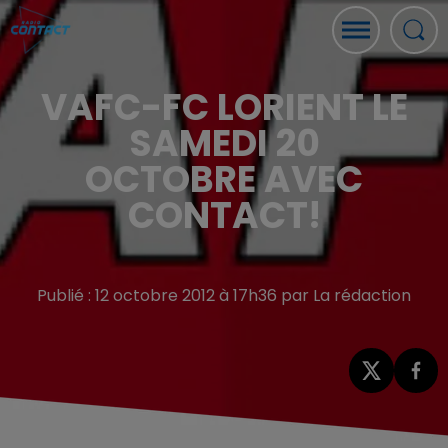
VAFC-FC LORIENT LE
SAMEDI 20
OCTOBRE AVEC
CONTACT!
Publié : 12 octobre 2012 à 17h36 par La rédaction