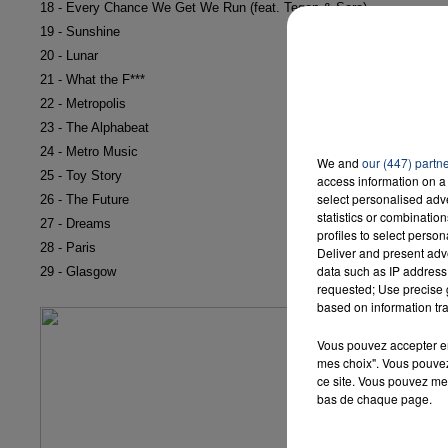
18 - Every Chance We Get We Run (feat. Tegan & Sara)
19 - Sunshine
20 - Lunar
21 - What the F***
22 - Metropolis
23 - The Alphabeat
24 - Metro Music
We and
our (447) partn
25 - Toy Story
access information on a 
select personalised ad
26 - The Future
statistics or combinatio
27 - Dreams
profiles to select person
28 - Paris
Deliver and present adv
data such as IP address 
29 - Glasgow
requested; Use precise g
based on information tra
Vous pouvez accepter en 
mes choix". Vous pouvez
ce site. Vous pouvez met
bas de chaque page.