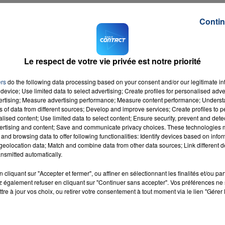
Contin
Le respect de votre vie privée est notre priorité
7h00 - 11h00
La Team de l'été
ers
do the following data processing based on your consent and/or our legitimate int
device; Use limited data to select advertising; Create profiles for personalised adver
vertising; Measure advertising performance; Measure content performance; Unders
ns of data from different sources; Develop and improve services; Create profiles to 
alised content; Use limited data to select content; Ensure security, prevent and detect
ertising and content; Save and communicate privacy choices. These technologies
and browsing data to offer following functionalities: Identify devices based on infor
eolocation data; Match and combine data from other data sources; Link different de
nsmitted automatically.
cliquant sur "Accepter et fermer", ou affiner en sélectionnant les finalités et/ou pa
 également refuser en cliquant sur "Continuer sans accepter". Vos préférences ne 
tre à jour vos choix, ou retirer votre consentement à tout moment via le lien "Gérer 