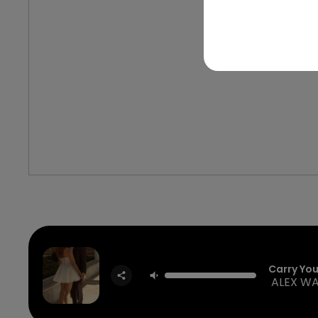
Carry Yo
ALEX W