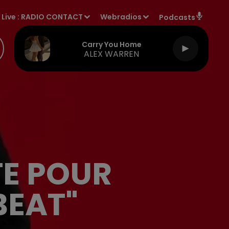
Live :
RADIO CONTACT
Webradios
Podcasts
Carry You Home
ALEX WARREN
TE POUR
BEAT"