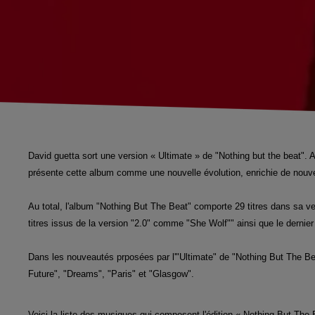
David guetta sort une version « Ultimate » de "Nothing but the beat". A
présente cette album comme une nouvelle évolution, enrichie de nouve
Au total, l'album "Nothing But The Beat"
comporte
29 titres dans sa ve
titres issus de
la version "2.0"
comme "
She Wolf"" ainsi que le dernie
Dans les nouveautés prposées par l'"Ultimate" de "Nothing But The B
Future", "Dreams", "Paris" et "Glasgow".
Voici la liste des musiques qui composent l'édition « Nothing But The 