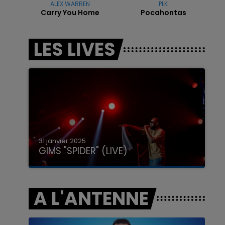
ALEX WARREN
PLK
Carry You Home
Pocahontas
7h00 - 11h00
LES LIVES
LA TEAM DE L'ÉTÉ
31 janvier 2025
GIMS "SPIDER" (LIVE)
A L'ANTENNE