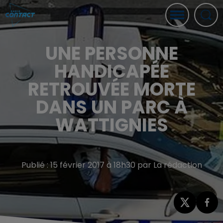
UNE PERSONNE
HANDICAPÉE
RETROUVÉE MORTE
DANS UN PARC À
WATTIGNIES
Publié : 15 février 2017 à 18h30 par La rédaction