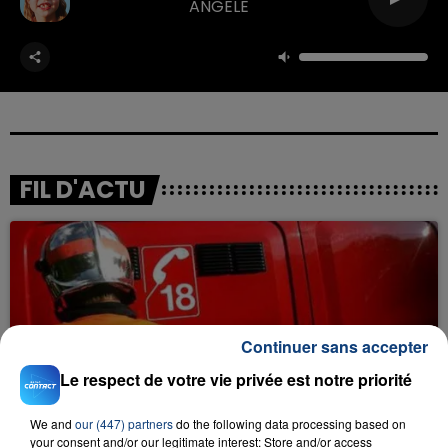
ANGELE
FIL D'ACTU
Continuer sans accepter
Le respect de votre vie privée est notre priorité
23 juillet 2026
INCENDIE MORTEL À LENS : UNE FEMME ET
SON BÉBÉ ENTRE LA VIE ET LA...
We and
our (447) partners
do the following data processing based on
your consent and/or our legitimate interest: Store and/or access