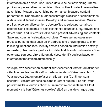
Un homme s'est immolé par le feu après avoir
information on a device; Use limited data to select advertising; Create
aspergé sa compagne et leur bébé de trois mois
profiles for personalised advertising; Use profiles to select personalised
advertising; Measure advertising performance; Measure content
d'un liquide inflammable.
performance; Understand audiences through statistics or combinations
of data from different sources; Develop and improve services; Create
profiles to personalise content; Use profiles to select personalised
content; Use limited data to select content; Ensure security, prevent and
detect fraud, and fix errors; Deliver and present advertising and content;
Save and communicate privacy choices. These technologies may
process personal data such as IP address and browsing data to offer
20 juillet 2026
following functionalities: Identify devices based on information actively
UNE ADOLESCENTE DEVANT SE FAIRE
requested; Use precise geolocation data; Match and combine data from
OPÉRER DE LA CHEVILLE RESSORT DE LA...
other data sources; Link different devices; Identify devices based on
information transmitted automatically.
La famille a porté plainte contre la clinique qui a
reconnu sa responsabilité et présenté ses
Vous pouvez accepter en cliquant sur "Accepter et fermer", ou affiner en
excuses.
sélectionnant les finalités et/ou partenaires dans "Gérer mes choix".
TITRES DIFFUSÉS
Vous pouvez également refuser en cliquant sur "Continuer sans
accepter". Vos préférences ne s'appliqueront que pour ce site. Vous
pouvez mettre à jour vos choix, ou retirer votre consentement à tout
moment via le lien "Gérer les cookies" situé en bas de chaque page.
14h56
14h56
14h53
14h53
Accepter et fermer