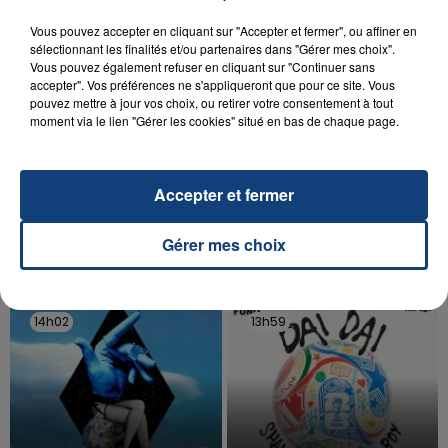
Vous pouvez accepter en cliquant sur "Accepter et fermer", ou affiner en
sélectionnant les finalités et/ou partenaires dans "Gérer mes choix".
Vous pouvez également refuser en cliquant sur "Continuer sans
accepter". Vos préférences ne s'appliqueront que pour ce site. Vous
pouvez mettre à jour vos choix, ou retirer votre consentement à tout
moment via le lien "Gérer les cookies" situé en bas de chaque page.
20 juillet 2026
UNE ADOLESCENTE DEVANT SE FAIRE
OPÉRER DE LA CHEVILLE RESSORT DE LA...
Accepter et fermer
La famille a porté plainte contre la clinique qui a
reconnu sa responsabilité et présenté ses
Gérer mes choix
excuses.
TITRES DIFFUSÉS
14h02
14h02
13h59
13h59