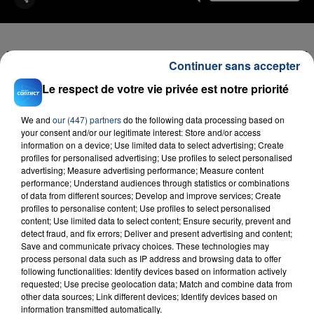
Continuer sans accepter
FIL D'ACTU
Le respect de votre vie privée est notre priorité
We and
our (447) partners
do the following data processing based on
your consent and/or our legitimate interest: Store and/or access
information on a device; Use limited data to select advertising; Create
profiles for personalised advertising; Use profiles to select personalised
advertising; Measure advertising performance; Measure content
performance; Understand audiences through statistics or combinations
of data from different sources; Develop and improve services; Create
profiles to personalise content; Use profiles to select personalised
content; Use limited data to select content; Ensure security, prevent and
23 juillet 2026
detect fraud, and fix errors; Deliver and present advertising and content;
INCENDIE MORTEL À LENS : UNE FEMME ET
Save and communicate privacy choices. These technologies may
SON BÉBÉ ENTRE LA VIE ET LA...
process personal data such as IP address and browsing data to offer
following functionalities: Identify devices based on information actively
Un homme s'est immolé par le feu après avoir
requested; Use precise geolocation data; Match and combine data from
aspergé sa compagne et leur bébé de trois mois
other data sources; Link different devices; Identify devices based on
d'un liquide inflammable.
information transmitted automatically.