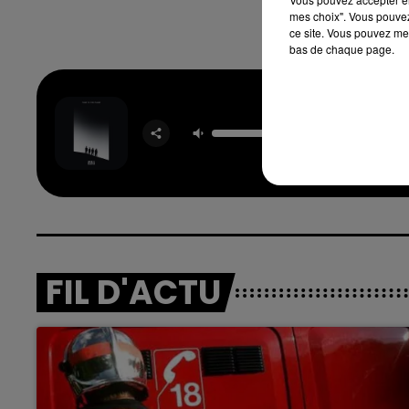
mes choix". Vous pouvez
ce site. Vous pouvez met
bas de chaque page.
Four To
Floo
OFENBA
STARSA
FIL D'ACTU