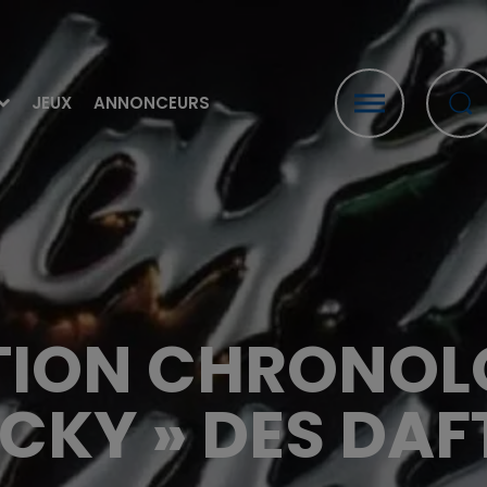
JEUX
ANNONCEURS
TION CHRONOLO
UCKY » DES DAF