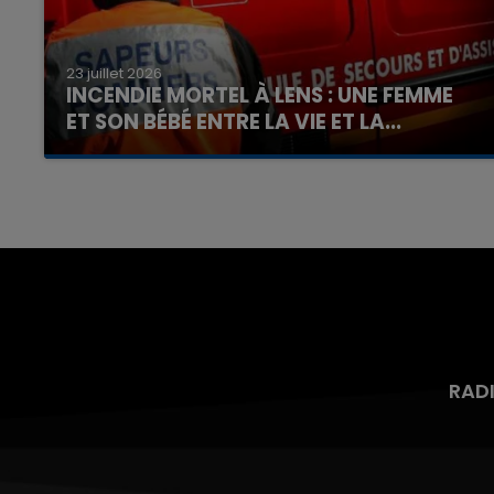
23 juillet 2026
INCENDIE MORTEL À LENS : UNE FEMME
ET SON BÉBÉ ENTRE LA VIE ET LA...
Un homme s'est immolé par le feu après avoir
aspergé sa compagne et leur bébé de trois
mois d'un liquide inflammable.
RAD