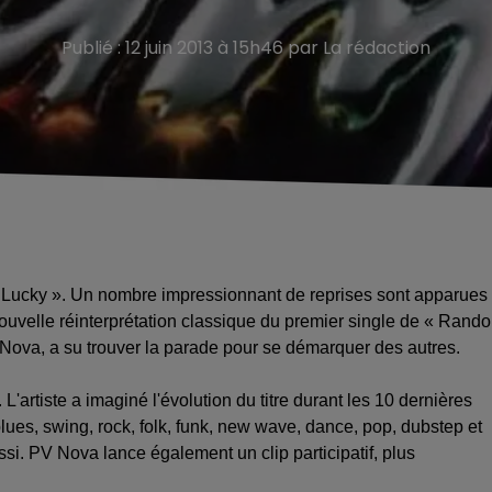
Publié : 12 juin 2013 à 15h46 par La rédaction
t Lucky ». Un nombre impressionnant de reprises sont apparues
 nouvelle réinterprétation classique du premier single de « Rand
 Nova, a su trouver la parade pour se démarquer des autres.
. L'artiste a imaginé l'évolution du titre durant les 10 dernières
lues, swing, rock, folk, funk, new wave, dance, pop, dubstep et
ssi. PV Nova lance également un clip participatif, plus