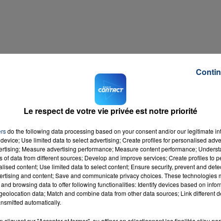
Contin
Le respect de votre vie privée est notre priorité
ers
do the following data processing based on your consent and/or our legitimate int
device; Use limited data to select advertising; Create profiles for personalised adver
vertising; Measure advertising performance; Measure content performance; Unders
ns of data from different sources; Develop and improve services; Create profiles to 
alised content; Use limited data to select content; Ensure security, prevent and detect
ertising and content; Save and communicate privacy choices. These technologies
tout simplement télécharger le MP3 de la vidéo, cliquez
ICI
.
and browsing data to offer following functionalities: Identify devices based on infor
eolocation data; Match and combine data from other data sources; Link different de
Tube
.
nsmitted automatically.
cliquant sur "Accepter et fermer", ou affiner en sélectionnant les finalités et/ou pa