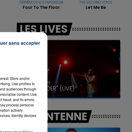
OFENBACH & STARSAILOR
THE SECOND VOICE
Four To The Floor
Let Me Be
LES LIVES
7h00 - 11h00
LA TEAM DE L'ÉTÉ
uer sans accepter
erest: Store and/or
31 janvier 2025
tising; Use profiles to
GIMS "SPIDER" (LIVE)
tand audiences through
personalise content; Use
 fraud, and fix errors;
 may process personal
mation actively
A L'ANTENNE
vices; Identify devices
rtenaires dans "Gérer