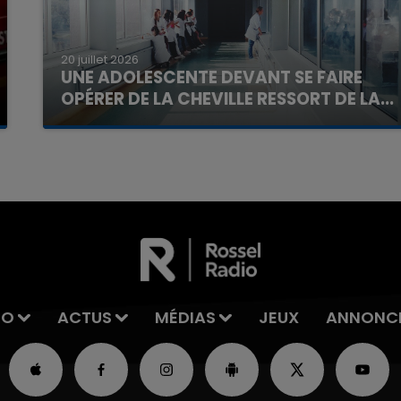
20 juillet 2026
UNE ADOLESCENTE DEVANT SE FAIRE
OPÉRER DE LA CHEVILLE RESSORT DE LA...
La famille a porté plainte contre la clinique qui a
reconnu sa responsabilité et présenté ses
excuses.
IO
ACTUS
MÉDIAS
JEUX
ANNONC