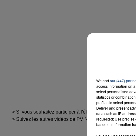
We and
our (447) partn
access information on a 
select personalised ad
statistics or combinatio
profiles to select person
Deliver and present adv
> Si vous souhaitez participer à l'élaboration du clip ou 
data such as IP address 
requested; Use precise g
> Suivez les autres vidéos de PV Nova sur sa chaine
You
based on information tra
Vous pouvez accepter en 