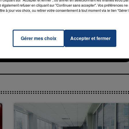
 également refuser en cliquant sur "Continuer sans accepter". Vos préférences ne 
tre à jour vos choix, ou retirer votre consentement à tout moment via le lien "Gérer 
 The
7h00 - 11h00
Gérer mes choix
Accepter et fermer
RADIO CONTACT
r
La Team de l'été
CH &
ILOR