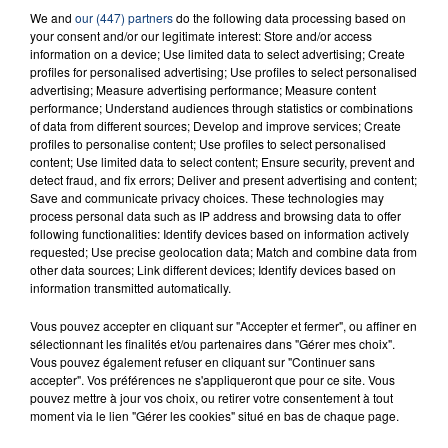
We and
our (447) partners
do the following data processing based on
23 juillet 2026
INCENDIE MORTEL À LENS : UNE FEMME ET
your consent and/or our legitimate interest: Store and/or access
information on a device; Use limited data to select advertising; Create
SON BÉBÉ ENTRE LA VIE ET LA...
profiles for personalised advertising; Use profiles to select personalised
Un homme s'est immolé par le feu après avoir
advertising; Measure advertising performance; Measure content
performance; Understand audiences through statistics or combinations
aspergé sa compagne et leur bébé de trois mois
of data from different sources; Develop and improve services; Create
d'un liquide inflammable.
profiles to personalise content; Use profiles to select personalised
content; Use limited data to select content; Ensure security, prevent and
detect fraud, and fix errors; Deliver and present advertising and content;
Save and communicate privacy choices. These technologies may
process personal data such as IP address and browsing data to offer
following functionalities: Identify devices based on information actively
requested; Use precise geolocation data; Match and combine data from
20 juillet 2026
other data sources; Link different devices; Identify devices based on
UNE ADOLESCENTE DEVANT SE FAIRE
information transmitted automatically.
OPÉRER DE LA CHEVILLE RESSORT DE LA...
Vous pouvez accepter en cliquant sur "Accepter et fermer", ou affiner en
La famille a porté plainte contre la clinique qui a
sélectionnant les finalités et/ou partenaires dans "Gérer mes choix".
reconnu sa responsabilité et présenté ses
Vous pouvez également refuser en cliquant sur "Continuer sans
accepter". Vos préférences ne s'appliqueront que pour ce site. Vous
excuses.
TITRES DIFFUSÉS
pouvez mettre à jour vos choix, ou retirer votre consentement à tout
moment via le lien "Gérer les cookies" situé en bas de chaque page.