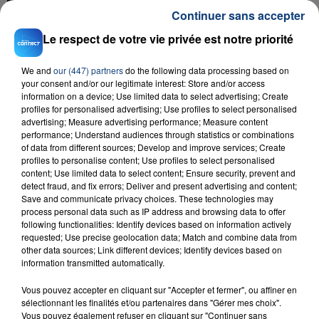
Continuer sans accepter
Le respect de votre vie privée est notre priorité
We and
our (447) partners
do the following data processing based on
your consent and/or our legitimate interest: Store and/or access
information on a device; Use limited data to select advertising; Create
profiles for personalised advertising; Use profiles to select personalised
advertising; Measure advertising performance; Measure content
23 juillet 2026
performance; Understand audiences through statistics or combinations
INCENDIE MORTEL À LENS : UNE FEMME ET
of data from different sources; Develop and improve services; Create
SON BÉBÉ ENTRE LA VIE ET LA...
profiles to personalise content; Use profiles to select personalised
content; Use limited data to select content; Ensure security, prevent and
Un homme s'est immolé par le feu après avoir
detect fraud, and fix errors; Deliver and present advertising and content;
aspergé sa compagne et leur bébé de trois mois
Save and communicate privacy choices. These technologies may
d'un liquide inflammable.
process personal data such as IP address and browsing data to offer
following functionalities: Identify devices based on information actively
requested; Use precise geolocation data; Match and combine data from
other data sources; Link different devices; Identify devices based on
information transmitted automatically.
Vous pouvez accepter en cliquant sur "Accepter et fermer", ou affiner en
sélectionnant les finalités et/ou partenaires dans "Gérer mes choix".
20 juillet 2026
Vous pouvez également refuser en cliquant sur "Continuer sans