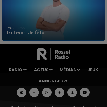
7h00 - 11h00
La Team de l'été
7h00 - 11h00
LA TEAM DE L'ÉTÉ
RADIO
ACTUS
MÉDIAS
JEUX
ANNONCEURS