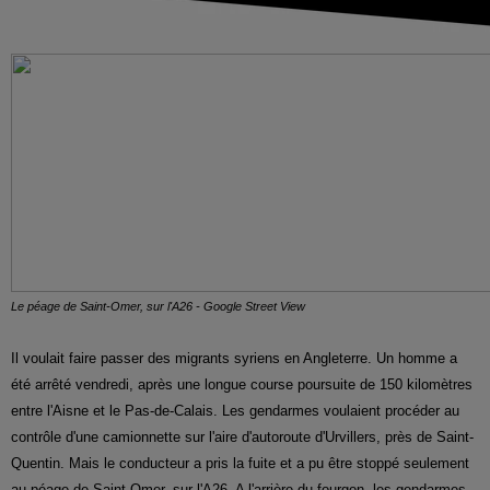
Le péage de Saint-Omer, sur l'A26 - Google Street View
Il voulait faire passer des migrants syriens en Angleterre. Un homme a
été arrêté vendredi, après une longue course poursuite de 150 kilomètres
entre l'Aisne et le Pas-de-Calais. Les gendarmes voulaient procéder au
contrôle d'une camionnette sur l'aire d'autoroute d'Urvillers, près de Saint-
Quentin. Mais le conducteur a pris la fuite et a pu être stoppé seulement
au péage de Saint-Omer, sur l'A26. A l'arrière du fourgon, les gendarmes