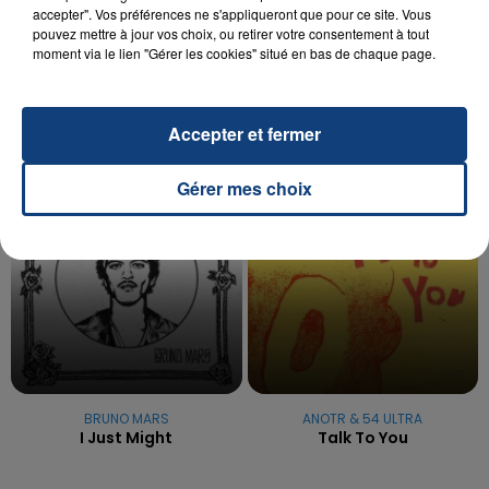
UNE ADOLESCENTE DEVANT SE FAIRE
accepter". Vos préférences ne s'appliqueront que pour ce site. Vous
OPÉRER DE LA CHEVILLE RESSORT DE LA...
pouvez mettre à jour vos choix, ou retirer votre consentement à tout
moment via le lien "Gérer les cookies" situé en bas de chaque page.
La famille a porté plainte contre la clinique qui a
reconnu sa responsabilité et présenté ses
excuses.
TITRES DIFFUSÉS
Accepter et fermer
Gérer mes choix
16h04
16h04
16h01
16h01
BRUNO MARS
ANOTR & 54 ULTRA
I Just Might
Talk To You