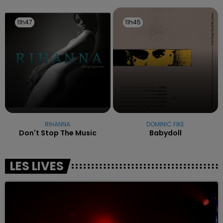
11h47
11h47
11h45
11h45
RIHANNA
DOMINIC FIKE
Don't Stop The Music
Babydoll
LES LIVES