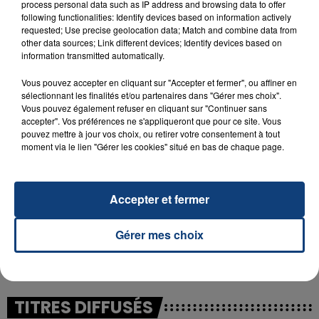
process personal data such as IP address and browsing data to offer
following functionalities: Identify devices based on information actively
requested; Use precise geolocation data; Match and combine data from
23 juillet 2026
other data sources; Link different devices; Identify devices based on
INCENDIE MORTEL À LENS : UNE FEMME ET
information transmitted automatically.
SON BÉBÉ ENTRE LA VIE ET LA...
Un homme s'est immolé par le feu après avoir
Vous pouvez accepter en cliquant sur "Accepter et fermer", ou affiner en
sélectionnant les finalités et/ou partenaires dans "Gérer mes choix".
aspergé sa compagne et leur bébé de trois mois
Vous pouvez également refuser en cliquant sur "Continuer sans
d'un liquide inflammable.
accepter". Vos préférences ne s'appliqueront que pour ce site. Vous
pouvez mettre à jour vos choix, ou retirer votre consentement à tout
moment via le lien "Gérer les cookies" situé en bas de chaque page.
Accepter et fermer
20 juillet 2026
UNE ADOLESCENTE DEVANT SE FAIRE
Gérer mes choix
OPÉRER DE LA CHEVILLE RESSORT DE LA...
La famille a porté plainte contre la clinique qui a
reconnu sa responsabilité et présenté ses
excuses.
TITRES DIFFUSÉS