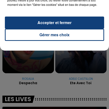
pouvez mettre à jour vos choix, ou retirer votre consentement à tout
reconnu sa responsabilité et présenté ses
moment via le lien "Gérer les cookies" situé en bas de chaque page.
excuses.
TITRES DIFFUSÉS
Accepter et fermer
20h53
20h53
20h49
20h49
Gérer mes choix
ROSALIA
ADELE CASTILLON
Despecha
Ete Avec Toi
LES LIVES