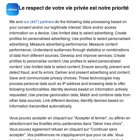
Le respect de votre vie privée est notre priorité
We and
our (447) partners
do the following data processing based on
your consent and/or our legitimate interest: Store and/or access
information on a device; Use limited data to select advertising; Create
23 juillet 2026
profiles for personalised advertising; Use profiles to select personalised
INCENDIE MORTEL À LENS : UNE FEMME ET
advertising; Measure advertising performance; Measure content
performance; Understand audiences through statistics or combinations
SON BÉBÉ ENTRE LA VIE ET LA...
of data from different sources; Develop and improve services; Create
Un homme s'est immolé par le feu après avoir
profiles to personalise content; Use profiles to select personalised
aspergé sa compagne et leur bébé de trois mois
content; Use limited data to select content; Ensure security, prevent and
detect fraud, and fix errors; Deliver and present advertising and content;
d'un liquide inflammable.
Save and communicate privacy choices. These technologies may
process personal data such as IP address and browsing data to offer
following functionalities: Identify devices based on information actively
requested; Use precise geolocation data; Match and combine data from
other data sources; Link different devices; Identify devices based on
information transmitted automatically.
20 juillet 2026
Vous pouvez accepter en cliquant sur "Accepter et fermer", ou affiner en
UNE ADOLESCENTE DEVANT SE FAIRE
sélectionnant les finalités et/ou partenaires dans "Gérer mes choix".
OPÉRER DE LA CHEVILLE RESSORT DE LA...
Vous pouvez également refuser en cliquant sur "Continuer sans
accepter". Vos préférences ne s'appliqueront que pour ce site. Vous
La famille a porté plainte contre la clinique qui a