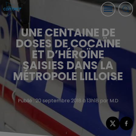
UNE CENTAINE DE
DOSES DE COCAÏNE
ET D’HÉROÏNE
SAISIES DANS LA
MÉTROPOLE LILLOISE
Publié : 20 septembre 2018 à 13h18 par M.D