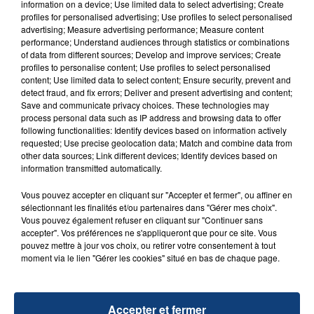
information on a device; Use limited data to select advertising; Create
profiles for personalised advertising; Use profiles to select personalised
advertising; Measure advertising performance; Measure content
FIL D'ACTU
performance; Understand audiences through statistics or combinations
of data from different sources; Develop and improve services; Create
profiles to personalise content; Use profiles to select personalised
content; Use limited data to select content; Ensure security, prevent and
detect fraud, and fix errors; Deliver and present advertising and content;
Save and communicate privacy choices. These technologies may
process personal data such as IP address and browsing data to offer
following functionalities: Identify devices based on information actively
requested; Use precise geolocation data; Match and combine data from
other data sources; Link different devices; Identify devices based on
information transmitted automatically.
23 juillet 2026
INCENDIE MORTEL À LENS : UNE FEMME ET
Vous pouvez accepter en cliquant sur "Accepter et fermer", ou affiner en
SON BÉBÉ ENTRE LA VIE ET LA...
sélectionnant les finalités et/ou partenaires dans "Gérer mes choix".
Vous pouvez également refuser en cliquant sur "Continuer sans
Un homme s'est immolé par le feu après avoir
accepter". Vos préférences ne s'appliqueront que pour ce site. Vous
aspergé sa compagne et leur bébé de trois mois
pouvez mettre à jour vos choix, ou retirer votre consentement à tout
d'un liquide inflammable.
moment via le lien "Gérer les cookies" situé en bas de chaque page.
Accepter et fermer