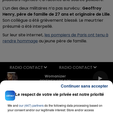
L’un des deux militaires n’a pas survécu :
Geoffroy
Henry, père de famille de 27 ans et originaire de Lille
.
Son collègue a été grièvement blessé. Le meurtrier
présumé a été interpellé.
Sur leur site internet,
les pompiers de Paris ont tenu à
rendre hommage
au jeune père de famille.
RADIO CONTACT
Womanizer
BRITNEY SPEARS
Continuer sans accepter
Le respect de votre vie privée est notre priorité
We and
our (447) partners
do the following data processing based on
your consent and/or our legitimate interest: Store and/or access