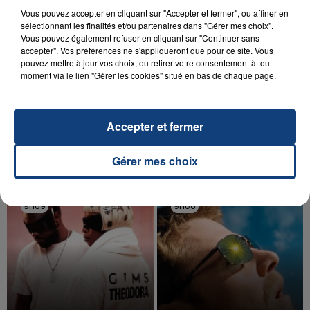
Vous pouvez accepter en cliquant sur "Accepter et fermer", ou affiner en
sélectionnant les finalités et/ou partenaires dans "Gérer mes choix".
Vous pouvez également refuser en cliquant sur "Continuer sans
accepter". Vos préférences ne s'appliqueront que pour ce site. Vous
pouvez mettre à jour vos choix, ou retirer votre consentement à tout
20 juillet 2026
moment via le lien "Gérer les cookies" situé en bas de chaque page.
UNE ADOLESCENTE DEVANT SE FAIRE
OPÉRER DE LA CHEVILLE RESSORT DE LA...
La famille a porté plainte contre la clinique qui a
Accepter et fermer
reconnu sa responsabilité et présenté ses
excuses.
TITRES DIFFUSÉS
Gérer mes choix
9h09
9h09
9h06
9h06