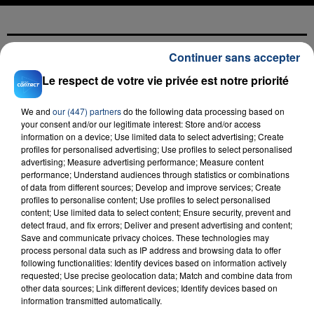
Continuer sans accepter
FIL D'ACTU
Le respect de votre vie privée est notre priorité
We and
our (447) partners
do the following data processing based on
your consent and/or our legitimate interest: Store and/or access
information on a device; Use limited data to select advertising; Create
profiles for personalised advertising; Use profiles to select personalised
advertising; Measure advertising performance; Measure content
performance; Understand audiences through statistics or combinations
of data from different sources; Develop and improve services; Create
profiles to personalise content; Use profiles to select personalised
23 juillet 2026
content; Use limited data to select content; Ensure security, prevent and
INCENDIE MORTEL À LENS : UNE FEMME ET
detect fraud, and fix errors; Deliver and present advertising and content;
Save and communicate privacy choices. These technologies may
SON BÉBÉ ENTRE LA VIE ET LA...
process personal data such as IP address and browsing data to offer
Un homme s'est immolé par le feu après avoir
following functionalities: Identify devices based on information actively
aspergé sa compagne et leur bébé de trois mois
requested; Use precise geolocation data; Match and combine data from
other data sources; Link different devices; Identify devices based on
d'un liquide inflammable.
information transmitted automatically.