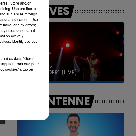
erest: Store and/or
LES LIVES
tising; Use profiles to
tand audiences through
personalise content; Use
 fraud, and fix errors;
7h00 - 11h00
 may process personal
LA TEAM DE L'ÉTÉ
mation actively
vices; Identify devices
rtenaires dans "Gérer
s'appliqueront que pour
31 janvier 2025
les cookies" situé en
GIMS "SPIDER" (LIVE)
A L'ANTENNE