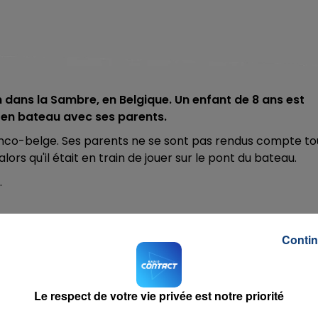
 dans la Sambre, en Belgique. Un enfant de 8 ans est
it en bateau avec ses parents.
ranco-belge. Ses parents ne se sont pas rendus compte to
 alors qu'il était en train de jouer sur le pont du bateau.
.
Contin
ke You
RADIO CONTACT
N 5
Le respect de votre vie privée est notre priorité
ARDI B