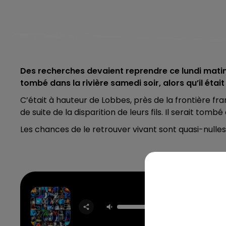
Des recherches devaient reprendre ce lundi matin
tombé dans la rivière samedi soir, alors qu’il éta
C’était à hauteur de Lobbes, près de la frontière f
de suite de la disparition de leurs fils. Il serait tombé
Les chances de le retrouver vivant sont quasi-nulles
Girls Li
MAROO
FEAT. C