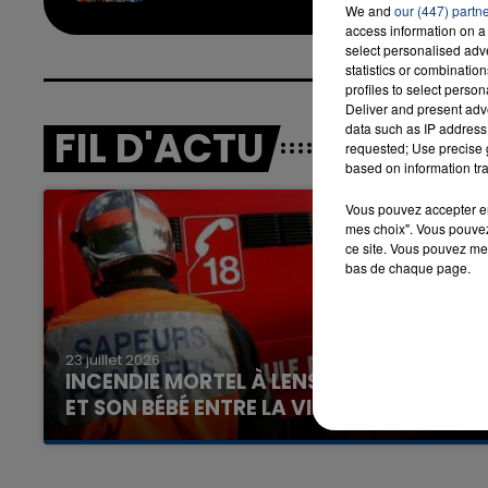
We and
our (447) partn
access information on a 
select personalised ad
statistics or combinatio
profiles to select person
Deliver and present adv
data such as IP address 
FIL D'ACTU
requested; Use precise g
based on information tra
Vous pouvez accepter en 
mes choix". Vous pouvez
ce site. Vous pouvez met
bas de chaque page.
23 juillet 2026
INCENDIE MORTEL À LENS : UNE FEMME
ET SON BÉBÉ ENTRE LA VIE ET LA...
Un homme s'est immolé par le feu après avoir
aspergé sa compagne et leur bébé de trois
mois d'un liquide inflammable.