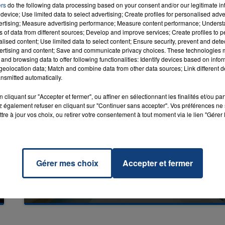
ers
do the following data processing based on your consent and/or our legitimate int
device; Use limited data to select advertising; Create profiles for personalised adver
vertising; Measure advertising performance; Measure content performance; Unders
ns of data from different sources; Develop and improve services; Create profiles to 
alised content; Use limited data to select content; Ensure security, prevent and detect
ertising and content; Save and communicate privacy choices. These technologies
and browsing data to offer following functionalities: Identify devices based on infor
eolocation data; Match and combine data from other data sources; Link different de
nsmitted automatically.
cliquant sur "Accepter et fermer", ou affiner en sélectionnant les finalités et/ou pa
 également refuser en cliquant sur "Continuer sans accepter". Vos préférences ne 
tre à jour vos choix, ou retirer votre consentement à tout moment via le lien "Gérer 
Gérer mes choix
Accepter et fermer
20 juillet 2026
UNE ADOLESCENTE DEVANT SE FAIRE
OPÉRER DE LA CHEVILLE RESSORT DE LA...
La famille a porté plainte contre la clinique qui a
reconnu sa responsabilité et présenté ses
excuses.