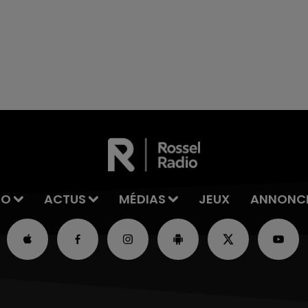
7h00 - 11h00
La Team de l'été
IO
ACTUS
MÉDIAS
JEUX
ANNONC