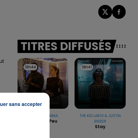
TITRES DIFFUSÉS
ut
18h44
18h44
18h41
18h41
uer sans accepter
JUNGELI & EMMA
THE KID LAROI & JUSTIN
Juste Un Peu
BIEBER
Stay