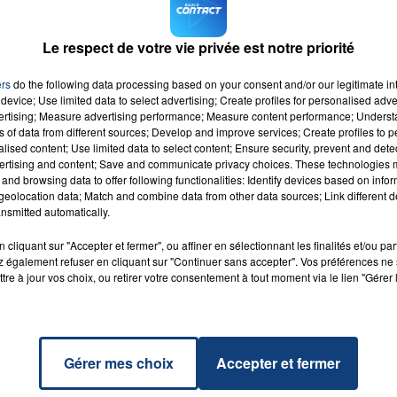
e suite à l'hôpital, spécialisé dans la chirurgie de la main !
Le respect de votre vie privée est notre priorité
ers
do the following data processing based on your consent and/or our legitimate int
é n'est que de la télé !
device; Use limited data to select advertising; Create profiles for personalised adver
vertising; Measure advertising performance; Measure content performance; Unders
ns of data from different sources; Develop and improve services; Create profiles to 
alised content; Use limited data to select content; Ensure security, prevent and detect
ertising and content; Save and communicate privacy choices. These technologies
and browsing data to offer following functionalities: Identify devices based on infor
eolocation data; Match and combine data from other data sources; Link different de
ne
nsmitted automatically.
RADIO CONTACT
elle
'S
cliquant sur "Accepter et fermer", ou affiner en sélectionnant les finalités et/ou pa
 également refuser en cliquant sur "Continuer sans accepter". Vos préférences ne 
tre à jour vos choix, ou retirer votre consentement à tout moment via le lien "Gérer 
Gérer mes choix
Accepter et fermer