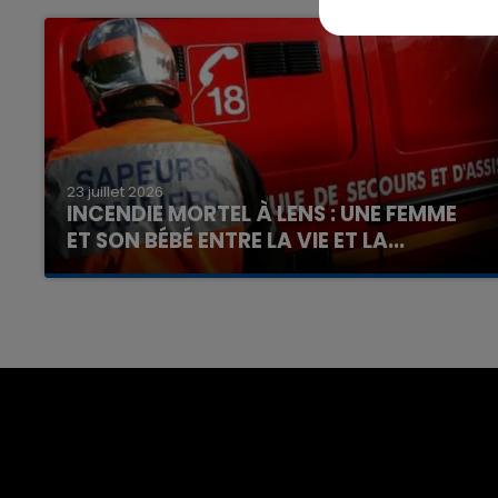
23 juillet 2026
INCENDIE MORTEL À LENS : UNE FEMME
ET SON BÉBÉ ENTRE LA VIE ET LA...
Un homme s'est immolé par le feu après avoir
aspergé sa compagne et leur bébé de trois
mois d'un liquide inflammable.