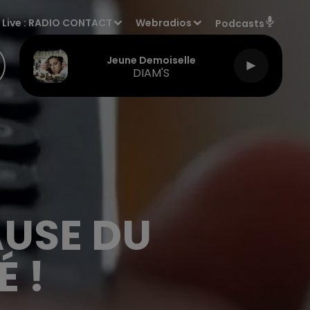
Live :
RADIO CONTACT
Webradios
Podcasts
Jeune Demoiselle
DIAM'S
AUSE DU
 !