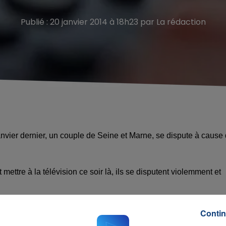
Publié : 20 janvier 2014 à 18h23 par La rédaction
 janvier dernier, un couple de Seine et Marne, se dispute à cause
mettre à la télévision ce soir là, ils se disputent violemment et
lle-ci voulait se protéger, met ses mains devant son visage !
Contin