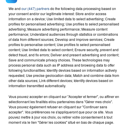
We and
our (447) partners
do the following data processing based on
23 juillet 2026
your consent and/or our legitimate interest: Store and/or access
INCENDIE MORTEL À LENS : UNE FEMME ET
information on a device; Use limited data to select advertising; Create
SON BÉBÉ ENTRE LA VIE ET LA...
profiles for personalised advertising; Use profiles to select personalised
advertising; Measure advertising performance; Measure content
Un homme s'est immolé par le feu après avoir
performance; Understand audiences through statistics or combinations
aspergé sa compagne et leur bébé de trois mois
of data from different sources; Develop and improve services; Create
profiles to personalise content; Use profiles to select personalised
d'un liquide inflammable.
content; Use limited data to select content; Ensure security, prevent and
detect fraud, and fix errors; Deliver and present advertising and content;
Save and communicate privacy choices. These technologies may
process personal data such as IP address and browsing data to offer
following functionalities: Identify devices based on information actively
requested; Use precise geolocation data; Match and combine data from
other data sources; Link different devices; Identify devices based on
20 juillet 2026
information transmitted automatically.
UNE ADOLESCENTE DEVANT SE FAIRE
OPÉRER DE LA CHEVILLE RESSORT DE LA...
Vous pouvez accepter en cliquant sur "Accepter et fermer", ou affiner en
sélectionnant les finalités et/ou partenaires dans "Gérer mes choix".
La famille a porté plainte contre la clinique qui a
Vous pouvez également refuser en cliquant sur "Continuer sans
reconnu sa responsabilité et présenté ses
accepter". Vos préférences ne s'appliqueront que pour ce site. Vous
excuses.
pouvez mettre à jour vos choix, ou retirer votre consentement à tout
TITRES DIFFUSÉS
moment via le lien "Gérer les cookies" situé en bas de chaque page.