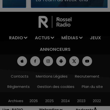
7h00 - 12h00
TEAM DU WEEK-END
LA T
RADIO
ACTUS
MÉDIAS
JEUX
ANNONCEURS
Contacts
Mentions Légales
Recrutement
Règlements
Gestion des cookies
Plan du site
Archives
2026
2025
2024
2023
2022
Live :
RADIO
Webradios