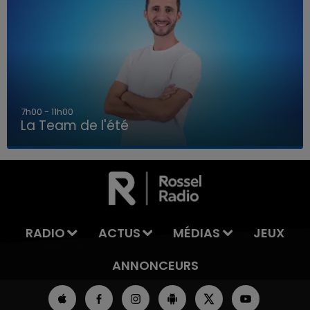
7h00 - 11h00
La Team de l'été
7h00 - 11h00
LA TEAM DE L'ÉTÉ
RADIO
ACTUS
MÉDIAS
JEUX
ANNONCEURS