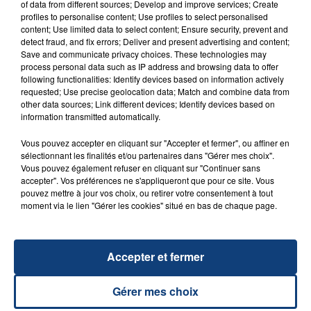
of data from different sources; Develop and improve services; Create
profiles to personalise content; Use profiles to select personalised
FIL D'ACTU
content; Use limited data to select content; Ensure security, prevent and
detect fraud, and fix errors; Deliver and present advertising and content;
Save and communicate privacy choices. These technologies may
process personal data such as IP address and browsing data to offer
following functionalities: Identify devices based on information actively
requested; Use precise geolocation data; Match and combine data from
other data sources; Link different devices; Identify devices based on
information transmitted automatically.
Vous pouvez accepter en cliquant sur "Accepter et fermer", ou affiner en
sélectionnant les finalités et/ou partenaires dans "Gérer mes choix".
23 juillet 2026
Vous pouvez également refuser en cliquant sur "Continuer sans
INCENDIE MORTEL À LENS : UNE FEMME ET
accepter". Vos préférences ne s'appliqueront que pour ce site. Vous
SON BÉBÉ ENTRE LA VIE ET LA...
pouvez mettre à jour vos choix, ou retirer votre consentement à tout
Un homme s'est immolé par le feu après avoir
moment via le lien "Gérer les cookies" situé en bas de chaque page.
aspergé sa compagne et leur bébé de trois mois
d'un liquide inflammable.
Accepter et fermer
Gérer mes choix