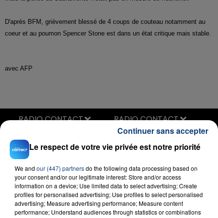
D'après BFM, grièvement blessé de 4 coups de couteau notamment au
coeur et au poumon Spencer Stone est dans un état critique mais stable.
avec AFP
RADIO CONTACT
Continuer sans accepter
I Took A Pill In Ibiza
MIKE POSNER
Le respect de votre vie privée est notre priorité
We and
our (447) partners
do the following data processing based on
your consent and/or our legitimate interest: Store and/or access
information on a device; Use limited data to select advertising; Create
profiles for personalised advertising; Use profiles to select personalised
advertising; Measure advertising performance; Measure content
performance; Understand audiences through statistics or combinations