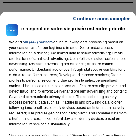
FIL D'ACTU
Continuer sans accepter
Le respect de votre vie privée est notre priorité
We and
our (447) partners
do the following data processing based on
your consent and/or our legitimate interest: Store and/or access
information on a device; Use limited data to select advertising; Create
profiles for personalised advertising; Use profiles to select personalised
advertising; Measure advertising performance; Measure content
performance; Understand audiences through statistics or combinations
of data from different sources; Develop and improve services; Create
23 juillet 2026
profiles to personalise content; Use profiles to select personalised
INCENDIE MORTEL À LENS : UNE FEMME ET
content; Use limited data to select content; Ensure security, prevent and
SON BÉBÉ ENTRE LA VIE ET LA...
detect fraud, and fix errors; Deliver and present advertising and content;
Save and communicate privacy choices. These technologies may
Un homme s'est immolé par le feu après avoir
process personal data such as IP address and browsing data to offer
aspergé sa compagne et leur bébé de trois mois
following functionalities: Identify devices based on information actively
requested; Use precise geolocation data; Match and combine data from
d'un liquide inflammable.
other data sources; Link different devices; Identify devices based on
information transmitted automatically.
Vous pouvez accepter en cliquant sur "Accepter et fermer", ou affiner en