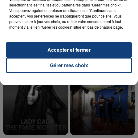
sélectionnant les finalités et/ou partenaires dans "Gérer mes choix".
Vous pouvez également refuser en cliquant sur "Continuer sans
accepter". Vos préférences ne s'appliqueront que pour ce site. Vous
20 juillet 2026
pouvez mettre à jour vos choix, ou retirer votre consentement à tout
UNE ADOLESCENTE DEVANT SE FAIRE
moment via le lien "Gérer les cookies" situé en bas de chaque page.
OPÉRER DE LA CHEVILLE RESSORT DE LA...
La famille a porté plainte contre la clinique qui a
reconnu sa responsabilité et présenté ses
Accepter et fermer
excuses.
TITRES DIFFUSÉS
Gérer mes choix
17h29
17h29
17h27
17h27