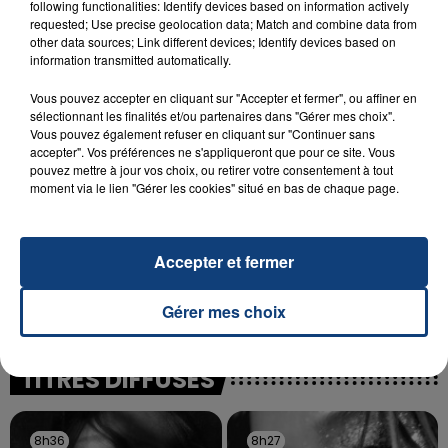
following functionalities: Identify devices based on information actively
INCENDIE MORTEL À LENS : UNE FEMME ET
requested; Use precise geolocation data; Match and combine data from
SON BÉBÉ ENTRE LA VIE ET LA...
other data sources; Link different devices; Identify devices based on
information transmitted automatically.
Un homme s'est immolé par le feu après avoir
aspergé sa compagne et leur bébé de trois mois
Vous pouvez accepter en cliquant sur "Accepter et fermer", ou affiner en
d'un liquide inflammable.
sélectionnant les finalités et/ou partenaires dans "Gérer mes choix".
Vous pouvez également refuser en cliquant sur "Continuer sans
accepter". Vos préférences ne s'appliqueront que pour ce site. Vous
pouvez mettre à jour vos choix, ou retirer votre consentement à tout
moment via le lien "Gérer les cookies" situé en bas de chaque page.
20 juillet 2026
Accepter et fermer
UNE ADOLESCENTE DEVANT SE FAIRE
OPÉRER DE LA CHEVILLE RESSORT DE LA...
Gérer mes choix
La famille a porté plainte contre la clinique qui a
reconnu sa responsabilité et présenté ses
excuses.
TITRES DIFFUSÉS
8h36
8h36
8h27
8h27