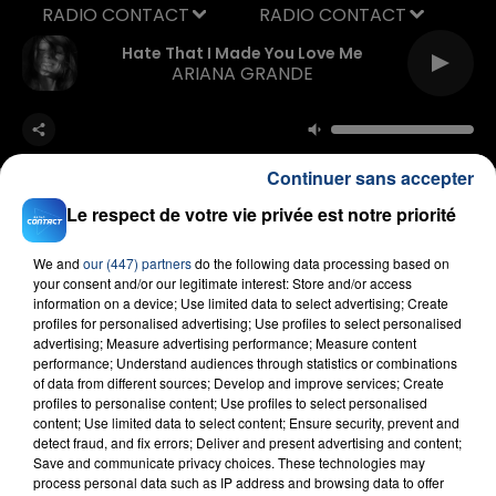
RADIO CONTACT
Hate That I Made You Love Me
ARIANA GRANDE
Continuer sans accepter
Le respect de votre vie privée est notre priorité
We and
our (447) partners
do the following data processing based on
FIL D'ACTU
your consent and/or our legitimate interest: Store and/or access
information on a device; Use limited data to select advertising; Create
profiles for personalised advertising; Use profiles to select personalised
advertising; Measure advertising performance; Measure content
performance; Understand audiences through statistics or combinations
of data from different sources; Develop and improve services; Create
profiles to personalise content; Use profiles to select personalised
content; Use limited data to select content; Ensure security, prevent and
detect fraud, and fix errors; Deliver and present advertising and content;
Save and communicate privacy choices. These technologies may
process personal data such as IP address and browsing data to offer
23 juillet 2026