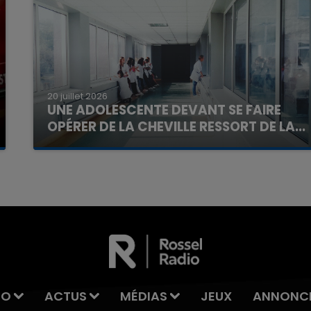
20 juillet 2026
UNE ADOLESCENTE DEVANT SE FAIRE
OPÉRER DE LA CHEVILLE RESSORT DE LA...
La famille a porté plainte contre la clinique qui a
reconnu sa responsabilité et présenté ses
excuses.
IO
ACTUS
MÉDIAS
JEUX
ANNONC