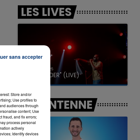
LES LIVES
7h00 - 11h00
LA TEAM DE L'ÉTÉ
uer sans accepter
31 janvier 2025
GIMS "SPIDER" (LIVE)
erest: Store and/or
A L'ANTENNE
tising; Use profiles to
tand audiences through
personalise content; Use
 fraud, and fix errors;
 may process personal
mation actively
vices; Identify devices