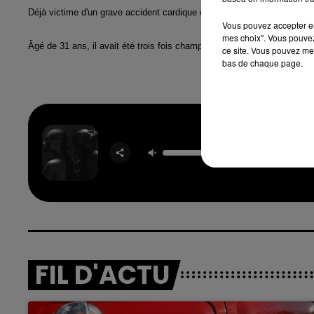
Déjà victime d'un grave accident cardique en 2014, le triathlète, 5e a
Vous pouvez accepter en 
mes choix". Vous pouvez
Âgé de 31 ans, il avait été trois fois champion de France.
ce site. Vous pouvez met
bas de chaque page.
Anxi
DOEC
FIL D'ACTU