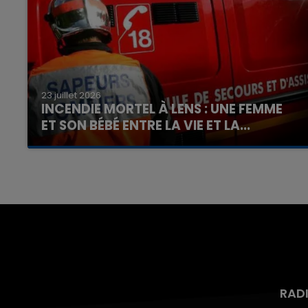
23 juillet 2026
INCENDIE MORTEL À LENS : UNE FEMME
ET SON BÉBÉ ENTRE LA VIE ET LA...
Un homme s'est immolé par le feu après avoir
aspergé sa compagne et leur bébé de trois
mois d'un liquide inflammable.
RAD