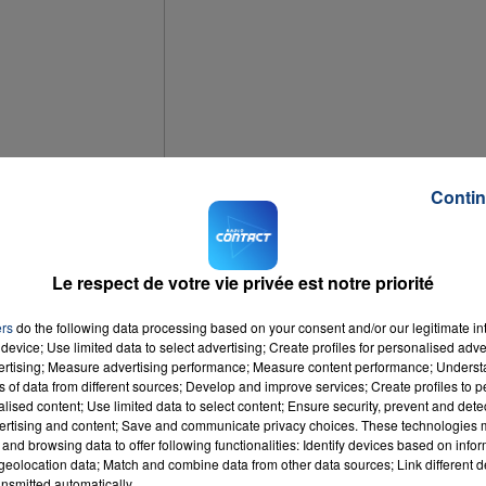
Contin
Le respect de votre vie privée est notre priorité
ers
do the following data processing based on your consent and/or our legitimate int
device; Use limited data to select advertising; Create profiles for personalised adver
vertising; Measure advertising performance; Measure content performance; Unders
ns of data from different sources; Develop and improve services; Create profiles to 
alised content; Use limited data to select content; Ensure security, prevent and detect
ertising and content; Save and communicate privacy choices. These technologies
t décédé. Il a été retrouvé mort à son domicile dans l'Hérault.
and browsing data to offer following functionalities: Identify devices based on infor
eolocation data; Match and combine data from other data sources; Link different de
nsmitted automatically.