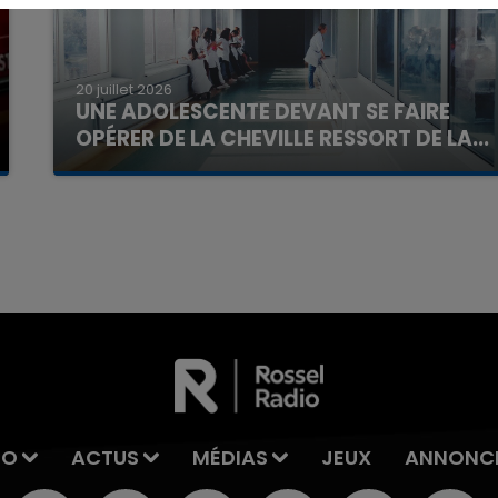
20 juillet 2026
UNE ADOLESCENTE DEVANT SE FAIRE
OPÉRER DE LA CHEVILLE RESSORT DE LA...
La famille a porté plainte contre la clinique qui a
reconnu sa responsabilité et présenté ses
7h00 - 11h00
excuses.
La Team de l'été
IO
ACTUS
MÉDIAS
JEUX
ANNONC