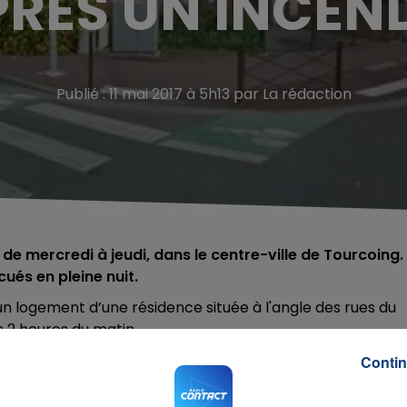
RÈS UN INCEN
Publié : 11 mai 2017 à 5h13 par La rédaction
de mercredi à jeudi, dans le centre-ville de Tourcoing.
ués en pleine nuit.
un logement d’une résidence située à l'angle des rues du
rs 2 heures du matin.
frayeur : une cinquantaine d’entre eux ont du quitter leur
Contin
s pompiers.