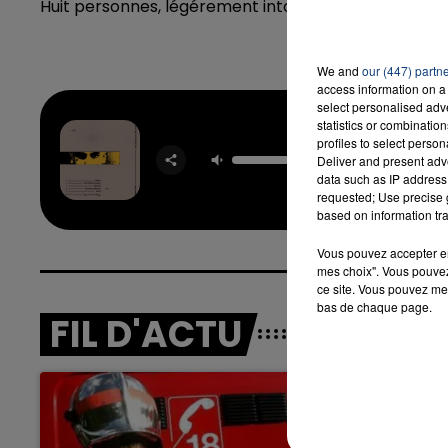
Huit personnes, légérement intoxiquées par les fumé
We and
our (447) partn
access information on a 
select personalised ad
statistics or combinatio
profiles to select person
Babyd
Deliver and present adv
DOMINIC
data such as IP address 
requested; Use precise g
based on information tra
Vous pouvez accepter en 
mes choix". Vous pouvez
ce site. Vous pouvez met
bas de chaque page.
FIL D'ACTU