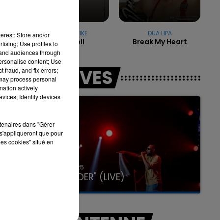
DOMINIC FIKE
DUA LIPA
7h00 - 11h00
erest: Store and/or
Babydoll
Break My Heart
LA TEAM DE L'ÉTÉ
tising; Use profiles to
tand audiences through
personalise content; Use
LES LIVES
 fraud, and fix errors;
 may process personal
mation actively
vices; Identify devices
rtenaires dans "Gérer
s'appliqueront que pour
les cookies" situé en
31 janvier 2025
GIMS "SPIDER" (LIVE)