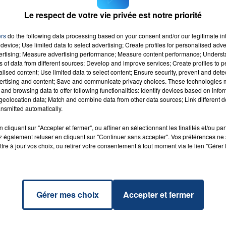
es, ont été hospitalisées.
Le respect de votre vie privée est notre priorité
ers
do the following data processing based on your consent and/or our legitimate int
device; Use limited data to select advertising; Create profiles for personalised adver
vertising; Measure advertising performance; Measure content performance; Unders
ns of data from different sources; Develop and improve services; Create profiles to 
alised content; Use limited data to select content; Ensure security, prevent and detect
oll
RADIO CONTACT
ertising and content; Save and communicate privacy choices. These technologies
 FIKE
and browsing data to offer following functionalities: Identify devices based on infor
eolocation data; Match and combine data from other data sources; Link different de
nsmitted automatically.
cliquant sur "Accepter et fermer", ou affiner en sélectionnant les finalités et/ou pa
 également refuser en cliquant sur "Continuer sans accepter". Vos préférences ne 
tre à jour vos choix, ou retirer votre consentement à tout moment via le lien "Gérer 
Gérer mes choix
Accepter et fermer