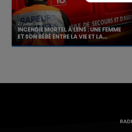
23 juillet 2026
INCENDIE MORTEL À LENS : UNE FEMME
ET SON BÉBÉ ENTRE LA VIE ET LA...
Un homme s'est immolé par le feu après avoir
aspergé sa compagne et leur bébé de trois
mois d'un liquide inflammable.
RAD