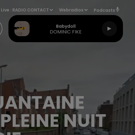
Live :
RADIO CONTACT
Webradios
Podcasts
Babydoll
DOMINIC FIKE
UANTAINE
PLEINE NUIT