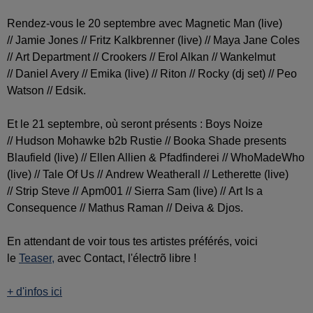
Rendez-vous le 20 septembre avec Magnetic Man (live)
// Jamie Jones // Fritz Kalkbrenner (live) // Maya Jane Coles
// Art Department // Crookers // Erol Alkan // Wankelmut
// Daniel Avery // Emika (live) // Riton // Rocky (dj set) // Peo
Watson // Edsik.
Et le 21 septembre, où seront présents : Boys Noize
// Hudson Mohawke b2b Rustie // Booka Shade presents
Blaufield (live) // Ellen Allien & Pfadfinderei // WhoMadeWho
(live) // Tale Of Us // Andrew Weatherall // Letherette (live)
// Strip Steve // Apm001 // Sierra Sam (live) // Art Is a
Consequence // Mathus Raman // Deiva & Djos.
En attendant de voir tous tes artistes préférés, voici
le
Teaser,
avec Contact, l'électrõ libre !
+ d'infos ici