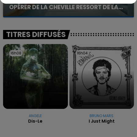
OPÉRER DE LA CHEVILLE RESSORT DE LA...
La famille a porté plainte contre la clinique qui a
reconnu sa responsabilité et présenté ses
excuses.
TITRES DIFFUSÉS
16h08
16h08
16h04
16h04
ANGELE
BRUNO MARS
Dis-Le
I Just Might