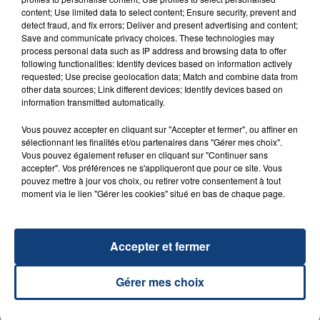
content; Use limited data to select content; Ensure security, prevent and
detect fraud, and fix errors; Deliver and present advertising and content;
Save and communicate privacy choices. These technologies may
process personal data such as IP address and browsing data to offer
following functionalities: Identify devices based on information actively
requested; Use precise geolocation data; Match and combine data from
other data sources; Link different devices; Identify devices based on
information transmitted automatically.
23 juillet 2026
Vous pouvez accepter en cliquant sur "Accepter et fermer", ou affiner en
INCENDIE MORTEL À LENS : UNE FEMME ET
sélectionnant les finalités et/ou partenaires dans "Gérer mes choix".
SON BÉBÉ ENTRE LA VIE ET LA...
Vous pouvez également refuser en cliquant sur "Continuer sans
accepter". Vos préférences ne s'appliqueront que pour ce site. Vous
Un homme s'est immolé par le feu après avoir
pouvez mettre à jour vos choix, ou retirer votre consentement à tout
aspergé sa compagne et leur bébé de trois mois
moment via le lien "Gérer les cookies" situé en bas de chaque page.
d'un liquide inflammable.
Accepter et fermer
Gérer mes choix
20 juillet 2026
UNE ADOLESCENTE DEVANT SE FAIRE