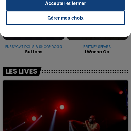
Accepter et fermer
Gérer mes choix
PUSSYCAT DOLLS & SNOOP DOGG
BRITNEY SPEARS
Buttons
I Wanna Go
LES LIVES