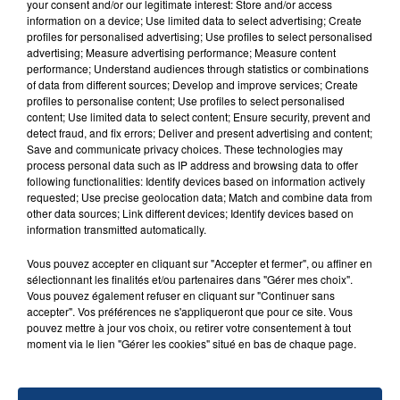
SON BÉBÉ ENTRE LA VIE ET LA...
your consent and/or our legitimate interest: Store and/or access
information on a device; Use limited data to select advertising; Create
Un homme s'est immolé par le feu après avoir
profiles for personalised advertising; Use profiles to select personalised
aspergé sa compagne et leur bébé de trois mois
advertising; Measure advertising performance; Measure content
d'un liquide inflammable.
performance; Understand audiences through statistics or combinations
of data from different sources; Develop and improve services; Create
profiles to personalise content; Use profiles to select personalised
content; Use limited data to select content; Ensure security, prevent and
detect fraud, and fix errors; Deliver and present advertising and content;
Save and communicate privacy choices. These technologies may
process personal data such as IP address and browsing data to offer
following functionalities: Identify devices based on information actively
20 juillet 2026
requested; Use precise geolocation data; Match and combine data from
UNE ADOLESCENTE DEVANT SE FAIRE
other data sources; Link different devices; Identify devices based on
OPÉRER DE LA CHEVILLE RESSORT DE LA...
information transmitted automatically.
La famille a porté plainte contre la clinique qui a
Vous pouvez accepter en cliquant sur "Accepter et fermer", ou affiner en
reconnu sa responsabilité et présenté ses
sélectionnant les finalités et/ou partenaires dans "Gérer mes choix".
excuses.
Vous pouvez également refuser en cliquant sur "Continuer sans
TITRES DIFFUSÉS
accepter". Vos préférences ne s'appliqueront que pour ce site. Vous
pouvez mettre à jour vos choix, ou retirer votre consentement à tout
moment via le lien "Gérer les cookies" situé en bas de chaque page.
22h37
22h37
22h33
22h33