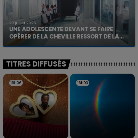
20 juillet 2026
UNE ADOLESCENTE DEVANT SE FAIRE
OPÉRER DE LA CHEVILLE RESSORT DE LA...
La famille a porté plainte contre la clinique qui a
reconnu sa responsabilité et présenté ses
excuses.
TITRES DIFFUSÉS
16h06
16h06
16h03
16h03