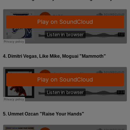
4. Dimitri Vegas, Like Mike, Moguai "Mammoth"
5. Ummet Ozcan "Raise Your Hands"