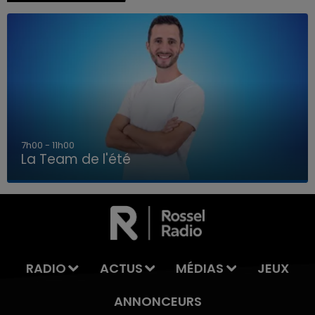
7h00 - 11h00
La Team de l'été
7h00 - 11h00
LA TEAM DE L'ÉTÉ
RADIO
ACTUS
MÉDIAS
JEUX
ANNONCEURS