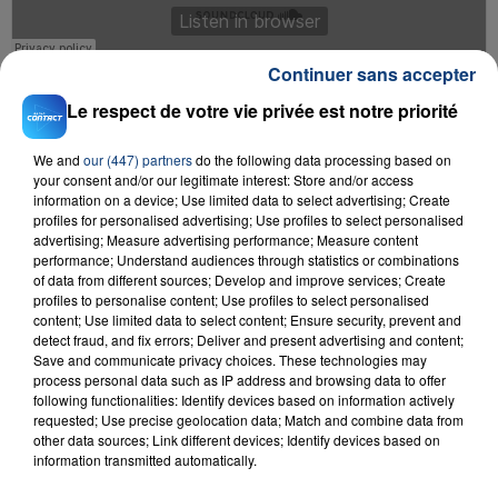
Continuer sans accepter
8. ZHU "Faded"
Le respect de votre vie privée est notre priorité
We and
our (447) partners
do the following data processing based on
your consent and/or our legitimate interest: Store and/or access
information on a device; Use limited data to select advertising; Create
profiles for personalised advertising; Use profiles to select personalised
advertising; Measure advertising performance; Measure content
performance; Understand audiences through statistics or combinations
of data from different sources; Develop and improve services; Create
profiles to personalise content; Use profiles to select personalised
content; Use limited data to select content; Ensure security, prevent and
9. David Guetta & Sam Martin "Lovers on the Sun"
detect fraud, and fix errors; Deliver and present advertising and content;
Save and communicate privacy choices. These technologies may
process personal data such as IP address and browsing data to offer
following functionalities: Identify devices based on information actively
requested; Use precise geolocation data; Match and combine data from
other data sources; Link different devices; Identify devices based on
information transmitted automatically.