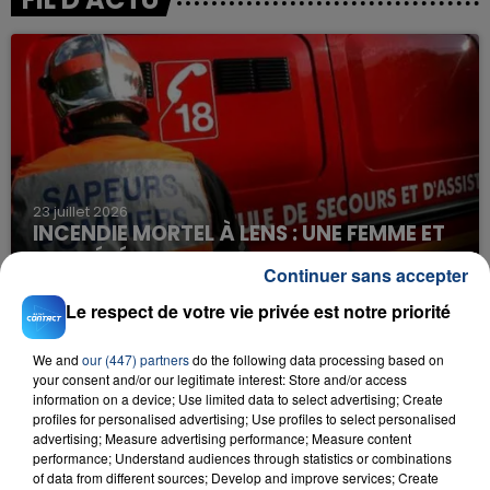
23 juillet 2026
INCENDIE MORTEL À LENS : UNE FEMME ET
SON BÉBÉ ENTRE LA VIE ET LA...
Continuer sans accepter
Un homme s'est immolé par le feu après avoir
Le respect de votre vie privée est notre priorité
aspergé sa compagne et leur bébé de trois mois
d'un liquide inflammable.
We and
our (447) partners
do the following data processing based on
your consent and/or our legitimate interest: Store and/or access
information on a device; Use limited data to select advertising; Create
profiles for personalised advertising; Use profiles to select personalised
advertising; Measure advertising performance; Measure content
performance; Understand audiences through statistics or combinations
of data from different sources; Develop and improve services; Create
20 juillet 2026