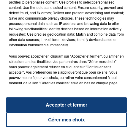
profiles to personalise content; Use profiles to select personalised
UNE ADOLESCENTE DEVANT SE FAIRE
content; Use limited data to select content; Ensure security, prevent and
OPÉRER DE LA CHEVILLE RESSORT DE LA...
detect fraud, and fix errors; Deliver and present advertising and content;
Save and communicate privacy choices. These technologies may
La famille a porté plainte contre la clinique qui a
process personal data such as IP address and browsing data to offer
reconnu sa responsabilité et présenté ses
following functionalities: Identify devices based on information actively
excuses.
requested; Use precise geolocation data; Match and combine data from
TITRES DIFFUSÉS
other data sources; Link different devices; Identify devices based on
information transmitted automatically.
Vous pouvez accepter en cliquant sur "Accepter et fermer", ou affiner en
5h10
5h10
5h07
5h07
sélectionnant les finalités et/ou partenaires dans "Gérer mes choix".
Vous pouvez également refuser en cliquant sur "Continuer sans
accepter". Vos préférences ne s'appliqueront que pour ce site. Vous
pouvez mettre à jour vos choix, ou retirer votre consentement à tout
moment via le lien "Gérer les cookies" situé en bas de chaque page.
Accepter et fermer
DNCE
ANGELE & JUSTICE
Gérer mes choix
Cake By The Ocean
What You Want