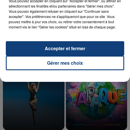
Vous pouvez accepter en cliquant sur "Accepter et fermer", ou affiner en
sélectionnant les finalités et/ou partenaires dans "Gérer mes choix".
Vous pouvez également refuser en cliquant sur "Continuer sans
accepter". Vos préférences ne s'appliqueront que pour ce site. Vous
20 juillet 2026
pouvez mettre à jour vos choix, ou retirer votre consentement à tout
UNE ADOLESCENTE DEVANT SE FAIRE
moment via le lien "Gérer les cookies" situé en bas de chaque page.
OPÉRER DE LA CHEVILLE RESSORT DE LA...
La famille a porté plainte contre la clinique qui a
reconnu sa responsabilité et présenté ses
Accepter et fermer
excuses.
TITRES DIFFUSÉS
Gérer mes choix
18h09
18h09
18h06
18h06