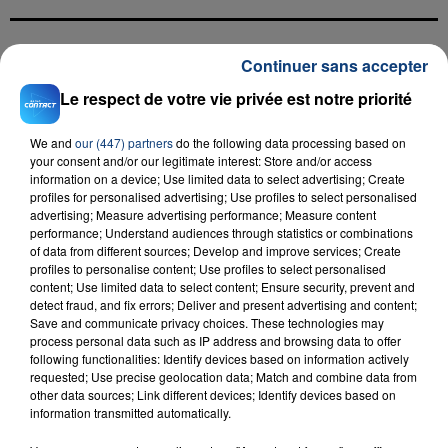
Continuer sans accepter
FIL D'ACTU
Le respect de votre vie privée est notre priorité
We and
our (447) partners
do the following data processing based on
your consent and/or our legitimate interest: Store and/or access
information on a device; Use limited data to select advertising; Create
profiles for personalised advertising; Use profiles to select personalised
advertising; Measure advertising performance; Measure content
performance; Understand audiences through statistics or combinations
of data from different sources; Develop and improve services; Create
profiles to personalise content; Use profiles to select personalised
23 juillet 2026
INCENDIE MORTEL À LENS : UNE FEMME ET
content; Use limited data to select content; Ensure security, prevent and
detect fraud, and fix errors; Deliver and present advertising and content;
SON BÉBÉ ENTRE LA VIE ET LA...
Save and communicate privacy choices. These technologies may
Un homme s'est immolé par le feu après avoir
process personal data such as IP address and browsing data to offer
following functionalities: Identify devices based on information actively
aspergé sa compagne et leur bébé de trois mois
requested; Use precise geolocation data; Match and combine data from
d'un liquide inflammable.
other data sources; Link different devices; Identify devices based on
information transmitted automatically.