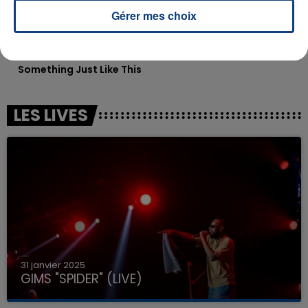
Gérer mes choix
THE CHAINSMOKERS FEAT.
PLK
Pocahontas
COLDPLAY
Something Just Like This
LES LIVES
31 janvier 2025
GIMS "SPIDER" (LIVE)