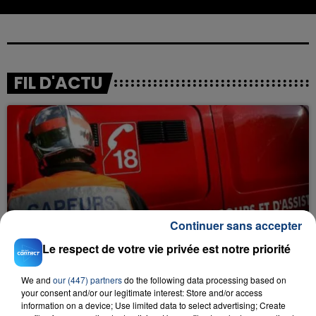
FIL D'ACTU
23 juillet 2026
Continuer sans accepter
INCENDIE MORTEL À LENS : UNE FEMME ET
Le respect de votre vie privée est notre priorité
SON BÉBÉ ENTRE LA VIE ET LA...
Un homme s'est immolé par le feu après avoir
We and
our (447) partners
do the following data processing based on
aspergé sa compagne et leur bébé de trois mois
your consent and/or our legitimate interest: Store and/or access
d'un liquide inflammable.
information on a device; Use limited data to select advertising; Create