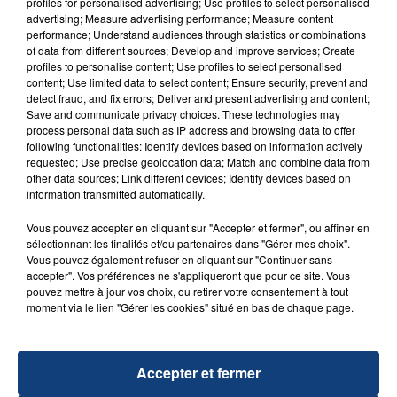
profiles for personalised advertising; Use profiles to select personalised
advertising; Measure advertising performance; Measure content
performance; Understand audiences through statistics or combinations
of data from different sources; Develop and improve services; Create
profiles to personalise content; Use profiles to select personalised
content; Use limited data to select content; Ensure security, prevent and
detect fraud, and fix errors; Deliver and present advertising and content;
20 juillet 2026
Save and communicate privacy choices. These technologies may
UNE ADOLESCENTE DEVANT SE FAIRE
process personal data such as IP address and browsing data to offer
OPÉRER DE LA CHEVILLE RESSORT DE LA...
following functionalities: Identify devices based on information actively
La famille a porté plainte contre la clinique qui a
requested; Use precise geolocation data; Match and combine data from
other data sources; Link different devices; Identify devices based on
reconnu sa responsabilité et présenté ses
information transmitted automatically.
excuses.
TITRES DIFFUSÉS
Vous pouvez accepter en cliquant sur "Accepter et fermer", ou affiner en
sélectionnant les finalités et/ou partenaires dans "Gérer mes choix".
Vous pouvez également refuser en cliquant sur "Continuer sans
11h41
11h41
11h38
11h38
accepter". Vos préférences ne s'appliqueront que pour ce site. Vous
pouvez mettre à jour vos choix, ou retirer votre consentement à tout
moment via le lien "Gérer les cookies" situé en bas de chaque page.
Accepter et fermer