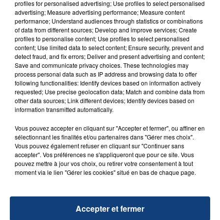
d'un liquide inflammable.
profiles for personalised advertising; Use profiles to select personalised
advertising; Measure advertising performance; Measure content
performance; Understand audiences through statistics or combinations
of data from different sources; Develop and improve services; Create
profiles to personalise content; Use profiles to select personalised
content; Use limited data to select content; Ensure security, prevent and
detect fraud, and fix errors; Deliver and present advertising and content;
Save and communicate privacy choices. These technologies may
20 juillet 2026
process personal data such as IP address and browsing data to offer
UNE ADOLESCENTE DEVANT SE FAIRE
following functionalities: Identify devices based on information actively
OPÉRER DE LA CHEVILLE RESSORT DE LA...
requested; Use precise geolocation data; Match and combine data from
other data sources; Link different devices; Identify devices based on
La famille a porté plainte contre la clinique qui a
information transmitted automatically.
reconnu sa responsabilité et présenté ses
excuses.
Vous pouvez accepter en cliquant sur "Accepter et fermer", ou affiner en
TITRES DIFFUSÉS
sélectionnant les finalités et/ou partenaires dans "Gérer mes choix".
Vous pouvez également refuser en cliquant sur "Continuer sans
accepter". Vos préférences ne s'appliqueront que pour ce site. Vous
pouvez mettre à jour vos choix, ou retirer votre consentement à tout
14h56
14h56
14h53
14h53
moment via le lien "Gérer les cookies" situé en bas de chaque page.
Accepter et fermer