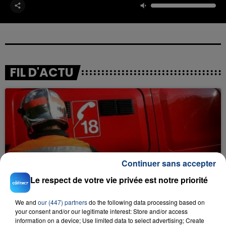
FIL D'ACTU
Continuer sans accepter
23 juillet 2026
INCENDIE MORTEL À LENS : UNE FEMME ET
Le respect de votre vie privée est notre priorité
SON BÉBÉ ENTRE LA VIE ET LA...
We and
our (447) partners
do the following data processing based on
Un homme s'est immolé par le feu après avoir
your consent and/or our legitimate interest: Store and/or access
aspergé sa compagne et leur bébé de trois mois
information on a device; Use limited data to select advertising; Create