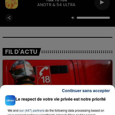
Talk To You
ANOTR & 54 ULTRA
FIL D'ACTU
Continuer sans accepter
Le respect de votre vie privée est notre priorité
23 juillet 2026
INCENDIE MORTEL À LENS : UNE FEMME ET
We and
our (447) partners
do the following data processing based on
SON BÉBÉ ENTRE LA VIE ET LA...
your consent and/or our legitimate interest: Store and/or access