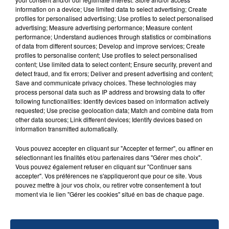
Un homme s'est immolé par le feu après avoir
information on a device; Use limited data to select advertising; Create
profiles for personalised advertising; Use profiles to select personalised
aspergé sa compagne et leur bébé de trois mois
advertising; Measure advertising performance; Measure content
d'un liquide inflammable.
performance; Understand audiences through statistics or combinations
of data from different sources; Develop and improve services; Create
profiles to personalise content; Use profiles to select personalised
content; Use limited data to select content; Ensure security, prevent and
detect fraud, and fix errors; Deliver and present advertising and content;
Save and communicate privacy choices. These technologies may
process personal data such as IP address and browsing data to offer
20 juillet 2026
following functionalities: Identify devices based on information actively
UNE ADOLESCENTE DEVANT SE FAIRE
requested; Use precise geolocation data; Match and combine data from
other data sources; Link different devices; Identify devices based on
OPÉRER DE LA CHEVILLE RESSORT DE LA...
information transmitted automatically.
La famille a porté plainte contre la clinique qui a
reconnu sa responsabilité et présenté ses
Vous pouvez accepter en cliquant sur "Accepter et fermer", ou affiner en
sélectionnant les finalités et/ou partenaires dans "Gérer mes choix".
excuses.
TITRES DIFFUSÉS
Vous pouvez également refuser en cliquant sur "Continuer sans
accepter". Vos préférences ne s'appliqueront que pour ce site. Vous
pouvez mettre à jour vos choix, ou retirer votre consentement à tout
moment via le lien "Gérer les cookies" situé en bas de chaque page.
18h38
18h38
18h31
18h31