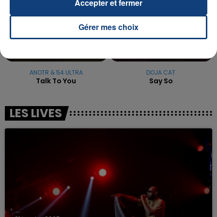
Accepter et fermer
Gérer mes choix
ANOTR & 54 ULTRA
DOJA CAT
Talk To You
Say So
LES LIVES