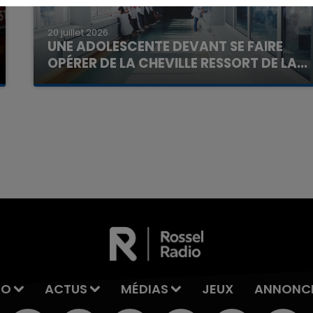
20 juillet 2026
UNE ADOLESCENTE DEVANT SE FAIRE
OPÉRER DE LA CHEVILLE RESSORT DE LA...
La famille a porté plainte contre la clinique qui a
reconnu sa responsabilité et présenté ses
excuses.
16h00 - 20h00
La Team du Week-end
IO
ACTUS
MÉDIAS
JEUX
ANNONC