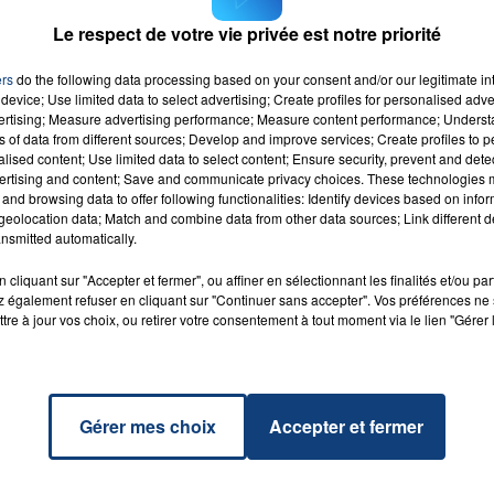
Le respect de votre vie privée est notre priorité
ers
do the following data processing based on your consent and/or our legitimate int
device; Use limited data to select advertising; Create profiles for personalised adver
16h00 - 20h00
7
e Ton
EAM DU WEEK-END
LA TEA
vertising; Measure advertising performance; Measure content performance; Unders
RADIO CONTACT
ns of data from different sources; Develop and improve services; Create profiles to 
i
alised content; Use limited data to select content; Ensure security, prevent and detect
LE
ertising and content; Save and communicate privacy choices. These technologies
and browsing data to offer following functionalities: Identify devices based on infor
eolocation data; Match and combine data from other data sources; Link different de
nsmitted automatically.
cliquant sur "Accepter et fermer", ou affiner en sélectionnant les finalités et/ou pa
 également refuser en cliquant sur "Continuer sans accepter". Vos préférences ne 
tre à jour vos choix, ou retirer votre consentement à tout moment via le lien "Gérer 
Gérer mes choix
Accepter et fermer