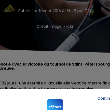
Publié : 1er février 2018 à 13h42 par T.D.
Crédit image:
Flickr
renoué avec la victoire au tournoi de Saint-Pétersbourg
épreuve.
82 jours : une éternité à laquelle elle vient de mettre fin 
 Cibulkova (6-4, 6-4). Cette victoire la propulse
étersbourg, dont elle est tenante du titre.
Contin
n remportant le double de l’Open d’Australie.