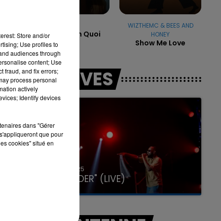
ANGELE
WIZTHEMC & BEES AND
Balance Ton Quoi
HONEY
erest: Store and/or
Show Me Love
tising; Use profiles to
h00 - 12h00
16h00 
M DU WEEK-END
LA TEAM D
tand audiences through
personalise content; Use
 fraud, and fix errors;
LES LIVES
 may process personal
mation actively
vices; Identify devices
rtenaires dans "Gérer
s'appliqueront que pour
les cookies" situé en
31 janvier 2025
GIMS "SPIDER" (LIVE)