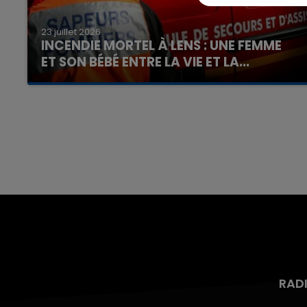
23 juillet 2026
INCENDIE MORTEL À LENS : UNE FEMME
ET SON BÉBÉ ENTRE LA VIE ET LA...
Un homme s'est immolé par le feu après avoir
aspergé sa compagne et leur bébé de trois
mois d'un liquide inflammable.
7h00 - 12h00
nd
La Team du Week-end
RAD