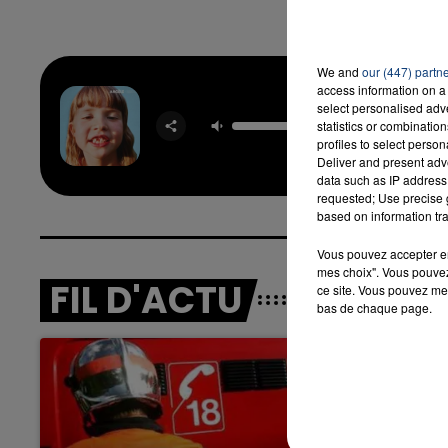
We and
our (447) partn
access information on a 
7h00 - 12h00
Balanc
A TEAM DU WEEK-END
LA T
select personalised ad
statistics or combinatio
Quo
profiles to select person
ANGE
Deliver and present adv
data such as IP address 
requested; Use precise g
based on information tra
Vous pouvez accepter en 
mes choix". Vous pouvez
FIL D'ACTU
ce site. Vous pouvez met
bas de chaque page.