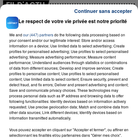
FIL D'ACTU
Continuer sans accepter
Le respect de votre vie privée est notre priorité
We and
our (447) partners
do the following data processing based on
your consent and/or our legitimate interest: Store and/or access
information on a device; Use limited data to select advertising; Create
profiles for personalised advertising; Use profiles to select personalised
advertising; Measure advertising performance; Measure content
performance; Understand audiences through statistics or combinations
23 juillet 2026
of data from different sources; Develop and improve services; Create
INCENDIE MORTEL À LENS : UNE FEMME ET
profiles to personalise content; Use profiles to select personalised
SON BÉBÉ ENTRE LA VIE ET LA...
content; Use limited data to select content; Ensure security, prevent and
detect fraud, and fix errors; Deliver and present advertising and content;
Un homme s'est immolé par le feu après avoir
Save and communicate privacy choices. These technologies may
aspergé sa compagne et leur bébé de trois mois
process personal data such as IP address and browsing data to offer
d'un liquide inflammable.
following functionalities: Identify devices based on information actively
requested; Use precise geolocation data; Match and combine data from
other data sources; Link different devices; Identify devices based on
information transmitted automatically.
Vous pouvez accepter en cliquant sur "Accepter et fermer", ou affiner en
sélectionnant les finalités et/ou partenaires dans "Gérer mes choix".