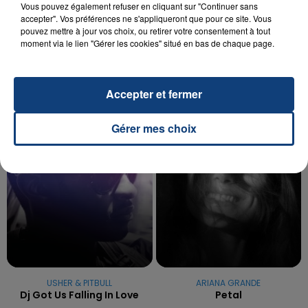
Vous pouvez également refuser en cliquant sur "Continuer sans
20 juillet 2026
accepter". Vos préférences ne s'appliqueront que pour ce site. Vous
UNE ADOLESCENTE DEVANT SE FAIRE
pouvez mettre à jour vos choix, ou retirer votre consentement à tout
OPÉRER DE LA CHEVILLE RESSORT DE LA...
moment via le lien "Gérer les cookies" situé en bas de chaque page.
La famille a porté plainte contre la clinique qui a
reconnu sa responsabilité et présenté ses
excuses.
Accepter et fermer
TITRES DIFFUSÉS
Gérer mes choix
0h08
0h08
0h05
0h05
USHER & PITBULL
ARIANA GRANDE
Dj Got Us Falling In Love
Petal