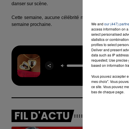
danser sur scène.
Cette semaine, aucune célébrité n'a été éliminée, un so
7h00 - 12h00
We and
our (447) partn
LA TEAM DU WEEK-END
semaine prochaine.
access information on a 
select personalised ad
statistics or combinatio
profiles to select person
Deliver and present adv
data such as IP address 
requested; Use precise g
Rean
based on information tra
TAYC & 
Vous pouvez accepter en 
mes choix". Vous pouvez
ce site. Vous pouvez met
bas de chaque page.
FIL D'ACTU