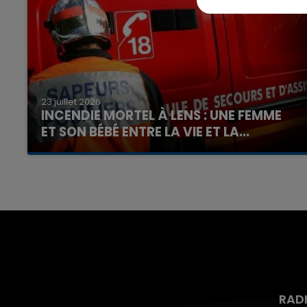
7h00 - 12h00
nd
La Team du Week-end
23 juillet 2026
INCENDIE MORTEL À LENS : UNE FEMME
ET SON BÉBÉ ENTRE LA VIE ET LA...
Un homme s'est immolé par le feu après avoir
aspergé sa compagne et leur bébé de trois
mois d'un liquide inflammable.
RAD