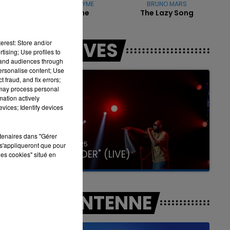
TAYC & ANYME
BRUNO MARS
Reanyme
The Lazy Song
 la
7h00 - 12h00
LES LIVES
erest: Store and/or
LA TEAM DU WEEK-END
tising; Use profiles to
tand audiences through
personalise content; Use
 fraud, and fix errors;
 may process personal
mation actively
vices; Identify devices
rtenaires dans "Gérer
31 janvier 2025
s'appliqueront que pour
GIMS "SPIDER" (LIVE)
les cookies" situé en
A L'ANTENNE