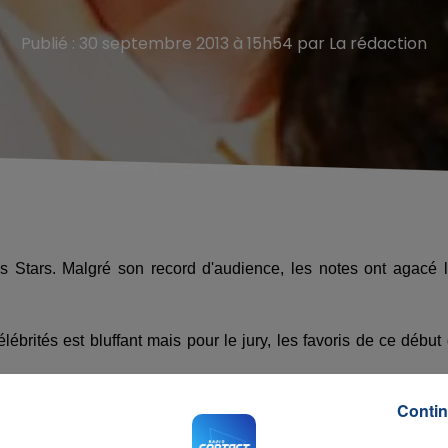
Publié : 30 septembre 2013 à 15h54 par La rédaction
s Stars. Malgré son record d'audience, les notes ont agacé 
brités est bluffant mais pour le jury, les favoris de ce début
Contin
derrière Laurent Ournac, Titoff et Laury Thilleman. Tout comme T
ière position. Un coup dur pour la chanteuse qui est habitué