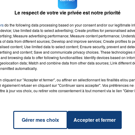
Le respect de votre vie privée est notre priorité
ulagement pour la chanteuse qui pourra tenter de se rattraper
16h00 - 20h00
ers
do the following data processing based on your consent and/or our legitimate int
LA TEAM DU WEEK-END
device; Use limited data to select advertising; Create profiles for personalised adver
vertising; Measure advertising performance; Measure content performance; Unders
ns of data from different sources; Develop and improve services; Create profiles to 
alised content; Use limited data to select content; Ensure security, prevent and detect
ertising and content; Save and communicate privacy choices. These technologies
and browsing data to offer following functionalities: Identify devices based on infor
eolocation data; Match and combine data from other data sources; Link different de
yme
RADIO CONTACT
nsmitted automatically.
ANYME
cliquant sur "Accepter et fermer", ou affiner en sélectionnant les finalités et/ou pa
 également refuser en cliquant sur "Continuer sans accepter". Vos préférences ne 
tre à jour vos choix, ou retirer votre consentement à tout moment via le lien "Gérer 
Gérer mes choix
Accepter et fermer