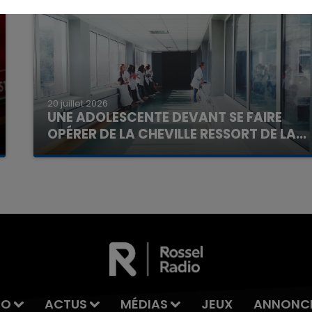
16h00 - 20h00
La Team du Week-end
20 juillet 2026
UNE ADOLESCENTE DEVANT SE FAIRE
OPÉRER DE LA CHEVILLE RESSORT DE LA...
La famille a porté plainte contre la clinique qui a
reconnu sa responsabilité et présenté ses
excuses.
IO
ACTUS
MÉDIAS
JEUX
ANNONC