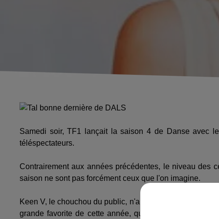
Samedi soir, TF1 lançait la saison 4 de Danse avec le
téléspectateurs.
Contrairement aux années précédentes, le niveau des célé
saison ne sont pas forcément ceux que l'on imagine.
Keen V, le chouchou du public, n'a récolté que 26 points 
grande favorite de cette année, qui se retrouve en dern