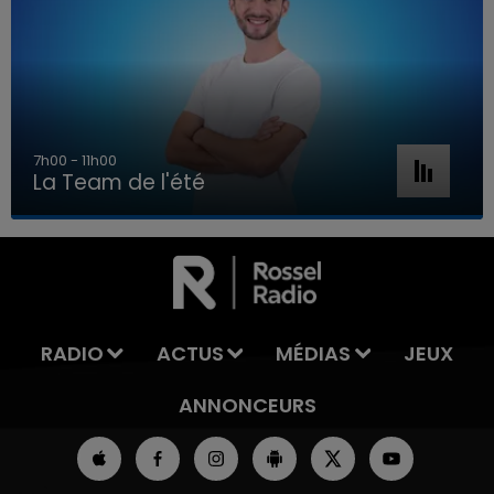
7h00 - 11h00
La Team de l'été
7h00 - 11h00
LA TEAM DE L'ÉTÉ
RADIO
ACTUS
MÉDIAS
JEUX
ANNONCEURS