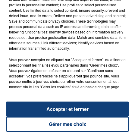
FIL D'ACTU
profiles to personalise content; Use profiles to select personalised
content; Use limited data to select content; Ensure security, prevent and
detect fraud, and fix errors; Deliver and present advertising and content;
Save and communicate privacy choices. These technologies may
process personal data such as IP address and browsing data to offer
following functionalities: Identify devices based on information actively
requested; Use precise geolocation data; Match and combine data from
other data sources; Link different devices; Identify devices based on
information transmitted automatically.
Vous pouvez accepter en cliquant sur "Accepter et fermer", ou affiner en
23 juillet 2026
sélectionnant les finalités et/ou partenaires dans "Gérer mes choix".
INCENDIE MORTEL À LENS : UNE FEMME ET
Vous pouvez également refuser en cliquant sur "Continuer sans
SON BÉBÉ ENTRE LA VIE ET LA...
accepter". Vos préférences ne s'appliqueront que pour ce site. Vous
pouvez mettre à jour vos choix, ou retirer votre consentement à tout
Un homme s'est immolé par le feu après avoir
moment via le lien "Gérer les cookies" situé en bas de chaque page.
aspergé sa compagne et leur bébé de trois mois
d'un liquide inflammable.
Accepter et fermer
Gérer mes choix