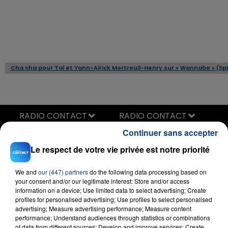
Cha cha pour Tal et Yann-Alrick Mortreuil-Henry sur « Wannabe » (Spi
RADIO CONTACT
Continuer sans accepter
Sur La Piste
EVA
Le respect de votre vie privée est notre priorité
We and
our (447) partners
do the following data processing based on
your consent and/or our legitimate interest: Store and/or access
information on a device; Use limited data to select advertising; Create
profiles for personalised advertising; Use profiles to select personalised
advertising; Measure advertising performance; Measure content
performance; Understand audiences through statistics or combinations
of data from different sources; Develop and improve services; Create