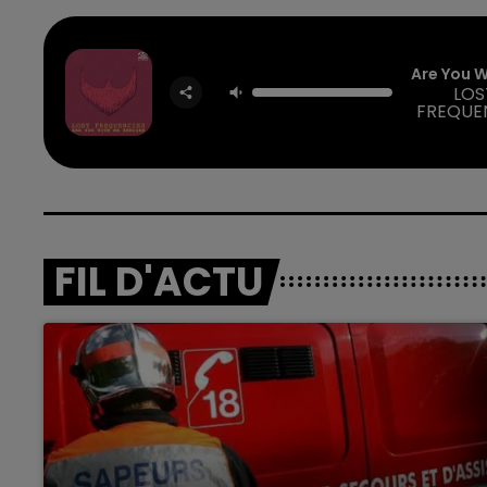
Are You 
LOS
FREQUE
FIL D'ACTU