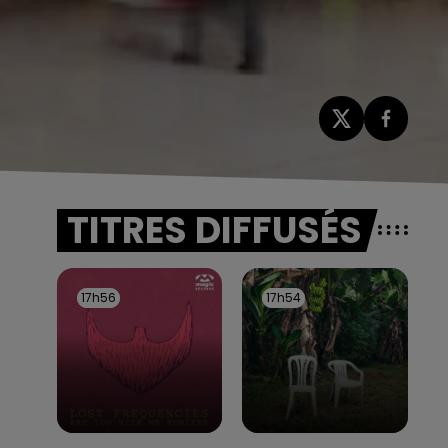
TITRES DIFFUSÉS
17h56
17h56
17h54
17h54