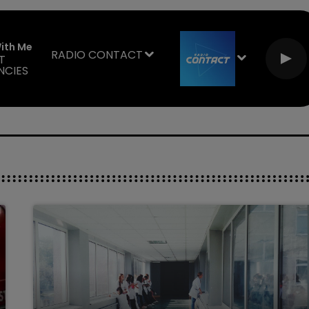
With Me
RADIO CONTACT
T
NCIES