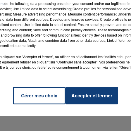
ers
do the following data processing based on your consent and/or our legitimate int
pin, PDG de Système U, en lui disant qu'il était "passé du côté
device; Use limited data to select advertising; Create profiles for personalised adver
ais flagrant entre son discours sur le +petit fournisseur+ ou le tr
vertising; Measure advertising performance; Measure content performance; Unders
ns of data from different sources; Develop and improve services; Create profiles to 
de la négo U-Auchan
", écrit-il. "
J'avais aussi envisagé la possibili
alised content; Use limited data to select content; Ensure security, prevent and detect
 construction d'une organisation... plus fusionnelle ! Eh bien, il
ertising and content; Save and communicate privacy choices. These technologies
and browsing data to offer following functionalities: Identify devices based on infor
7h00 - 11h00
eolocation data; Match and combine data from other data sources; Link different de
La Team de l'été
nsmitted automatically.
cliquant sur "Accepter et fermer", ou affiner en sélectionnant les finalités et/ou pa
uchan et Système U avaient annoncé une alliance pour acheter
 également refuser en cliquant sur "Continuer sans accepter". Vos préférences ne 
tre à jour vos choix, ou retirer votre consentement à tout moment via le lien "Gérer 
ec l'intention de peser ainsi davantage dans la guerre des prix
.
t du rapprochement des centrales d'achats Auchan/Système U et
-elle indiqué jeudi à l'AFP. Ensemble, Auchan et Système U ont 
Gérer mes choix
Accepter et fermer
our ou d'un Leclerc seul, selon KantarWorldPanel.