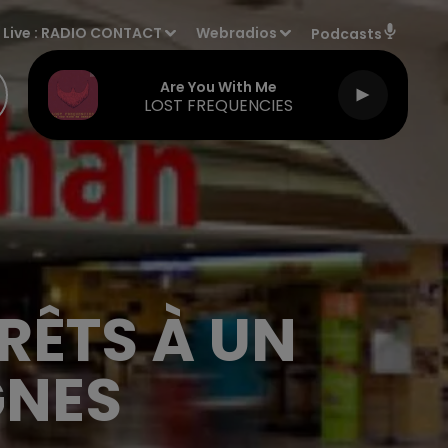
Live :
RADIO CONTACT
Webradios
Podcasts
Are You With Me
LOST FREQUENCIES
RÊTS À UN
GNES