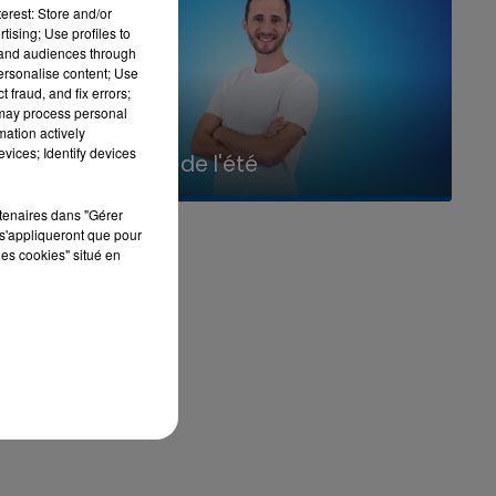
erest: Store and/or
tising; Use profiles to
ès
tand audiences through
personalise content; Use
té
 fraud, and fix errors;
 may process personal
mation actively
7h00 - 11h00
vices; Identify devices
La Team de l'été
rtenaires dans "Gérer
s'appliqueront que pour
les cookies" situé en
en