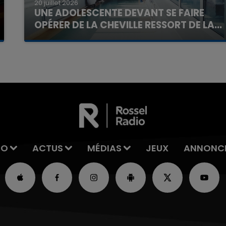
20 juillet 2026
UNE ADOLESCENTE DEVANT SE FAIRE
OPÉRER DE LA CHEVILLE RESSORT DE LA...
La famille a porté plainte contre la clinique qui a
reconnu sa responsabilité et présenté ses
excuses.
IO
ACTUS
MÉDIAS
JEUX
ANNONC