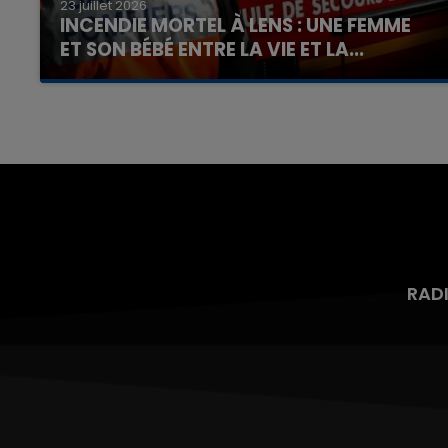
23 juillet 2026
INCENDIE MORTEL À LENS : UNE FEMME
ET SON BÉBÉ ENTRE LA VIE ET LA...
Un homme s'est immolé par le feu après avoir
aspergé sa compagne et leur bébé de trois
mois d'un liquide inflammable.
RAD