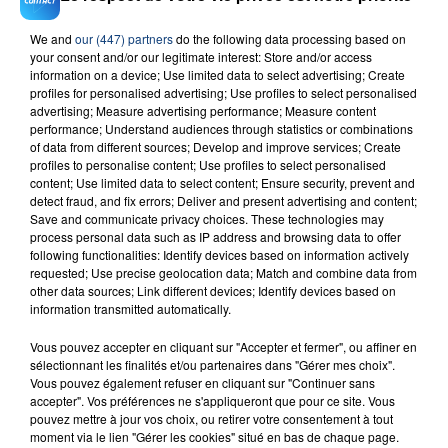
We and
our (447) partners
do the following data processing based on
your consent and/or our legitimate interest: Store and/or access
23 juillet 2026
information on a device; Use limited data to select advertising; Create
INCENDIE MORTEL À LENS : UNE FEMME ET
profiles for personalised advertising; Use profiles to select personalised
SON BÉBÉ ENTRE LA VIE ET LA...
advertising; Measure advertising performance; Measure content
Un homme s'est immolé par le feu après avoir
performance; Understand audiences through statistics or combinations
of data from different sources; Develop and improve services; Create
aspergé sa compagne et leur bébé de trois mois
profiles to personalise content; Use profiles to select personalised
d'un liquide inflammable.
content; Use limited data to select content; Ensure security, prevent and
detect fraud, and fix errors; Deliver and present advertising and content;
Save and communicate privacy choices. These technologies may
process personal data such as IP address and browsing data to offer
following functionalities: Identify devices based on information actively
requested; Use precise geolocation data; Match and combine data from
other data sources; Link different devices; Identify devices based on
information transmitted automatically.
20 juillet 2026
UNE ADOLESCENTE DEVANT SE FAIRE
Vous pouvez accepter en cliquant sur "Accepter et fermer", ou affiner en
OPÉRER DE LA CHEVILLE RESSORT DE LA...
sélectionnant les finalités et/ou partenaires dans "Gérer mes choix".
La famille a porté plainte contre la clinique qui a
Vous pouvez également refuser en cliquant sur "Continuer sans
accepter". Vos préférences ne s'appliqueront que pour ce site. Vous
reconnu sa responsabilité et présenté ses
pouvez mettre à jour vos choix, ou retirer votre consentement à tout
excuses.
moment via le lien "Gérer les cookies" situé en bas de chaque page.
TITRES DIFFUSÉS