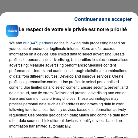
Continuer sans accepter
Le respect de votre vie privée est notre priorité
We and
our (447) partners
do the following data processing based on
RADIO CONTACT
your consent and/or our legitimate interest: Store and/or access
information on a device; Use limited data to select advertising; Create
Dj Got Us Falling In Love
profiles for personalised advertising; Use profiles to select personalised
USHER & PITBULL
advertising; Measure advertising performance; Measure content
performance; Understand audiences through statistics or combinations
of data from different sources; Develop and improve services; Create
profiles to personalise content; Use profiles to select personalised
content; Use limited data to select content; Ensure security, prevent and
detect fraud, and fix errors; Deliver and present advertising and content;
Save and communicate privacy choices. These technologies may
process personal data such as IP address and browsing data to offer
following functionalities: Identify devices based on information actively
requested; Use precise geolocation data; Match and combine data from
FIL D'ACTU
other data sources; Link different devices; Identify devices based on
information transmitted automatically.
Vous pouvez accepter en cliquant sur "Accepter et fermer", ou affiner en