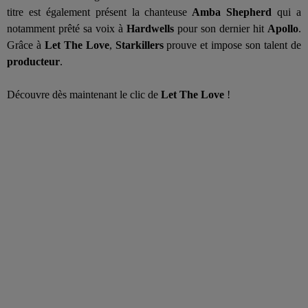
titre est également présent l
a
chanteu
se
Amba Shepherd
qui a
notamment
prêté
sa voix à
Hardwells
pour son dernier hit
Apollo
.
Grâce à
Let The Love
,
Starkiller
s
prouve et impose son talent de
producteur
.
Découvre dès maintenant le clic de
Let The Love
!