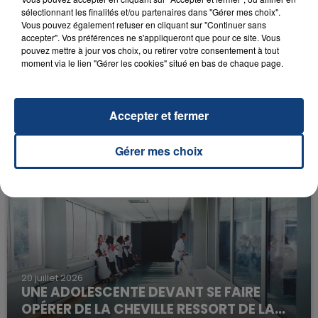
sélectionnant les finalités et/ou partenaires dans "Gérer mes choix".
Vous pouvez également refuser en cliquant sur "Continuer sans
accepter". Vos préférences ne s'appliqueront que pour ce site. Vous
pouvez mettre à jour vos choix, ou retirer votre consentement à tout
moment via le lien "Gérer les cookies" situé en bas de chaque page.
23 juillet 2026
INCENDIE MORTEL À LENS : UNE FEMME ET
Accepter et fermer
SON BÉBÉ ENTRE LA VIE ET LA...
Un homme s'est immolé par le feu après avoir
Gérer mes choix
aspergé sa compagne et leur bébé de trois mois
d'un liquide inflammable.
20 juillet 2026
UNE ADOLESCENTE DEVANT SE FAIRE
OPÉRER DE LA CHEVILLE RESSORT DE LA...