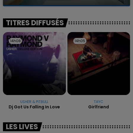
La famille a porté plainte contre la clinique qui a
reconnu sa responsabilité et présenté ses
excuses.
TITRES DIFFUSÉS
14h08
14h08
14h05
14h05
USHER & PITBULL
TAYC
Dj Got Us Falling In Love
Girlfriend
LES LIVES