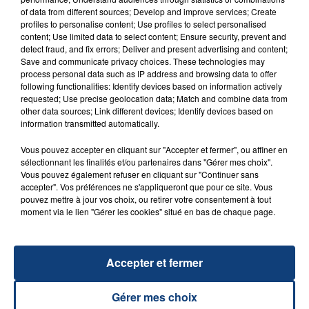
of data from different sources; Develop and improve services; Create
profiles to personalise content; Use profiles to select personalised
20 juillet 2026
content; Use limited data to select content; Ensure security, prevent and
UNE ADOLESCENTE DEVANT SE FAIRE
detect fraud, and fix errors; Deliver and present advertising and content;
Save and communicate privacy choices. These technologies may
OPÉRER DE LA CHEVILLE RESSORT DE LA...
process personal data such as IP address and browsing data to offer
La famille a porté plainte contre la clinique qui a
following functionalities: Identify devices based on information actively
reconnu sa responsabilité et présenté ses
requested; Use precise geolocation data; Match and combine data from
other data sources; Link different devices; Identify devices based on
excuses.
TITRES DIFFUSÉS
information transmitted automatically.
Vous pouvez accepter en cliquant sur "Accepter et fermer", ou affiner en
sélectionnant les finalités et/ou partenaires dans "Gérer mes choix".
9h09
9h09
9h06
9h06
Vous pouvez également refuser en cliquant sur "Continuer sans
accepter". Vos préférences ne s'appliqueront que pour ce site. Vous
pouvez mettre à jour vos choix, ou retirer votre consentement à tout
moment via le lien "Gérer les cookies" situé en bas de chaque page.
Accepter et fermer
Gérer mes choix