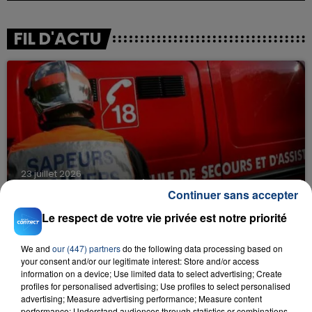
FIL D'ACTU
23 juillet 2026
INCENDIE MORTEL À LENS : UNE FEMME ET
Continuer sans accepter
SON BÉBÉ ENTRE LA VIE ET LA...
Le respect de votre vie privée est notre priorité
Un homme s'est immolé par le feu après avoir
aspergé sa compagne et leur bébé de trois mois
We and
our (447) partners
do the following data processing based on
d'un liquide inflammable.
your consent and/or our legitimate interest: Store and/or access
information on a device; Use limited data to select advertising; Create
profiles for personalised advertising; Use profiles to select personalised
advertising; Measure advertising performance; Measure content
performance; Understand audiences through statistics or combinations