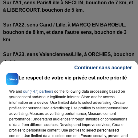
Sur l'A1,
sens Paris/Lille
à SECLIN,
bouchon de
7 km, et
à LIBERCOURT,
bouchon de
5 km.
Sur l'A22,
sens Gand / Lille,
à MARCQ EN BAROEUL,
bouchon de 8 km, et
dans l'autre sens
,
bouchon d
e 3
km.
Sur l'A23,
sens Valenciennes/Lille
, à ORCHIES,
bouchon
de
5 km.
Continuer sans accepter
Le respect de votre vie privée est notre priorité
Sur l'A23,
sens Valenciennes/Lille
, à LESQUIN,
bouchon
de
8 km.
We and
our (447) partners
do the following data processing based on
your consent and/or our legitimate interest: Store and/or access
Sur la RN41,
sens La Bassée//Lille,
à ENGLOS,
bouchon
information on a device; Use limited data to select advertising; Create
de
6 km.
profiles for personalised advertising; Use profiles to select personalised
advertising; Measure advertising performance; Measure content
performance; Understand audiences through statistics or combinations
Sur l'A25,
sens Dunkerque/Lille
, à SEQUEDIN,
bouchon
of data from different sources; Develop and improve services; Create
de
4 km.
profiles to personalise content; Use profiles to select personalised
content; Use limited data to select content; Ensure security, prevent and