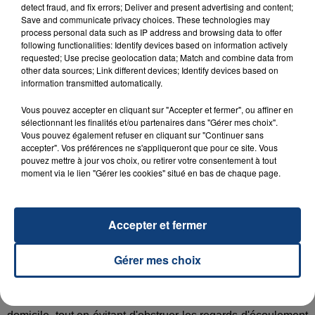
detect fraud, and fix errors; Deliver and present advertising and content;
Sur la RD652,
sens Lille/Gand
, à WASQUEHAL,
bouchon
Save and communicate privacy choices. These technologies may
de
12
km.
process personal data such as IP address and browsing data to offer
following functionalities: Identify devices based on information actively
requested; Use precise geolocation data; Match and combine data from
Sur
l'A16,
sens Calais/Boulogne, à
MARCK
,
fermeture
other data sources; Link different devices; Identify devices based on
de la bretelle de sortie N°43
, suite à des bouchons a
u
information transmitted automatically.
niveaud'Eurotunnel.
Vous pouvez accepter en cliquant sur "Accepter et fermer", ou affiner en
sélectionnant les finalités et/ou partenaires dans "Gérer mes choix".
- Soyez prudents et vigilants si vous devez absolument vous
Vous pouvez également refuser en cliquant sur "Continuer sans
déplacer.
accepter". Vos préférences ne s'appliqueront que pour ce site. Vous
pouvez mettre à jour vos choix, ou retirer votre consentement à tout
- Privilégiez les transports en commun.
moment via le lien "Gérer les cookies" situé en bas de chaque page.
- Préparez votre déplacement et votre itinéraire.
- Respectez les restrictions de circulation et déviations
mises en place.
Accepter et fermer
- Facilitez le passage des engins de dégagement des routes
et autoroutes, en particulier en stationnant votre véhicule en
Gérer mes choix
dehors des voies de circulation.
- Protégez-vous des chutes et protégez les autres en
dégageant la neige et en salant les trottoirs devant votre