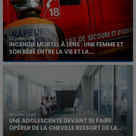
23 juillet 2026
INCENDIE MORTEL À LENS : UNE FEMME ET
SON BÉBÉ ENTRE LA VIE ET LA...
Un homme s'est immolé par le feu après avoir
aspergé sa compagne et leur bébé de trois mois
d'un liquide inflammable.
20 juillet 2026
UNE ADOLESCENTE DEVANT SE FAIRE
OPÉRER DE LA CHEVILLE RESSORT DE LA...
La famille a porté plainte contre la clinique qui a