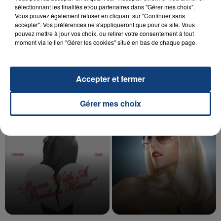
sélectionnant les finalités et/ou partenaires dans "Gérer mes choix".
Vous pouvez également refuser en cliquant sur "Continuer sans
accepter". Vos préférences ne s'appliqueront que pour ce site. Vous
20 juillet 2026
pouvez mettre à jour vos choix, ou retirer votre consentement à tout
UNE ADOLESCENTE DEVANT SE FAIRE
moment via le lien "Gérer les cookies" situé en bas de chaque page.
OPÉRER DE LA CHEVILLE RESSORT DE LA...
La famille a porté plainte contre la clinique qui a
reconnu sa responsabilité et présenté ses
Accepter et fermer
excuses.
TITRES DIFFUSÉS
Gérer mes choix
16h17
16h17
16h10
16h10