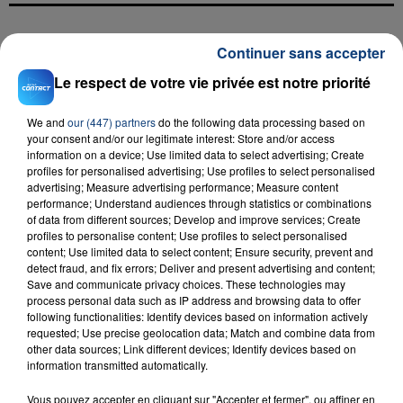
FIL D'ACTU
Continuer sans accepter
Le respect de votre vie privée est notre priorité
We and
our (447) partners
do the following data processing based on
your consent and/or our legitimate interest: Store and/or access
information on a device; Use limited data to select advertising; Create
profiles for personalised advertising; Use profiles to select personalised
advertising; Measure advertising performance; Measure content
performance; Understand audiences through statistics or combinations
of data from different sources; Develop and improve services; Create
23 juillet 2026
profiles to personalise content; Use profiles to select personalised
INCENDIE MORTEL À LENS : UNE FEMME ET
content; Use limited data to select content; Ensure security, prevent and
SON BÉBÉ ENTRE LA VIE ET LA...
detect fraud, and fix errors; Deliver and present advertising and content;
Save and communicate privacy choices. These technologies may
Un homme s'est immolé par le feu après avoir
process personal data such as IP address and browsing data to offer
aspergé sa compagne et leur bébé de trois mois
following functionalities: Identify devices based on information actively
requested; Use precise geolocation data; Match and combine data from
d'un liquide inflammable.
other data sources; Link different devices; Identify devices based on
information transmitted automatically.
Vous pouvez accepter en cliquant sur "Accepter et fermer", ou affiner en