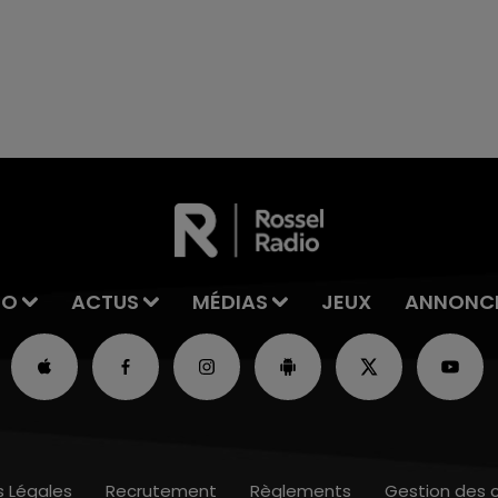
7h00 - 11h00
La Team de l'été
IO
ACTUS
MÉDIAS
JEUX
ANNONC
s Légales
Recrutement
Règlements
Gestion des 