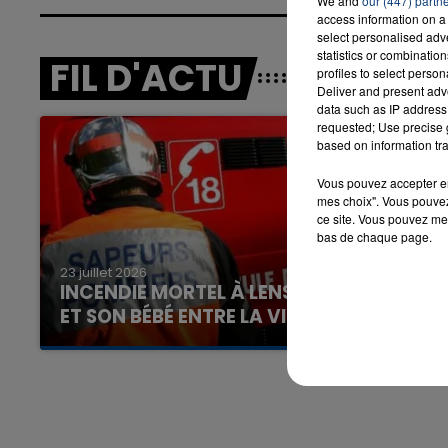
We and
our (447) partn
access information on a 
select personalised ad
statistics or combinatio
FIL D'ACTU
profiles to select person
Deliver and present adv
data such as IP address 
requested; Use precise g
based on information tra
Vous pouvez accepter en 
mes choix". Vous pouvez
ce site. Vous pouvez met
bas de chaque page.
23 juillet 2026
INCENDIE MORTEL À LENS : UNE FEMME
ET SON BÉBÉ ENTRE LA VIE ET LA...
Un homme s'est immolé par le feu après avoir
aspergé sa compagne et leur bébé de trois
mois d'un liquide inflammable.