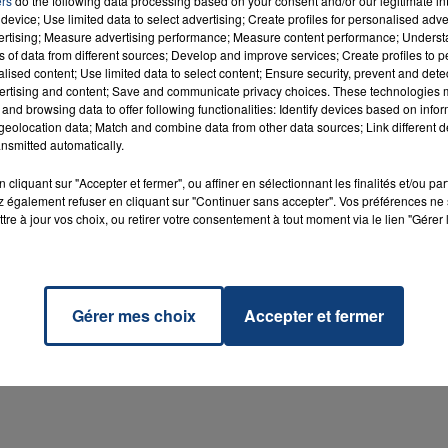
ers
do the following data processing based on your consent and/or our legitimate int
device; Use limited data to select advertising; Create profiles for personalised adver
vertising; Measure advertising performance; Measure content performance; Unders
ns of data from different sources; Develop and improve services; Create profiles to 
alised content; Use limited data to select content; Ensure security, prevent and detect
ertising and content; Save and communicate privacy choices. These technologies
and browsing data to offer following functionalities: Identify devices based on infor
eolocation data; Match and combine data from other data sources; Link different de
nsmitted automatically.
cliquant sur "Accepter et fermer", ou affiner en sélectionnant les finalités et/ou pa
 également refuser en cliquant sur "Continuer sans accepter". Vos préférences ne 
tre à jour vos choix, ou retirer votre consentement à tout moment via le lien "Gérer 
20 juillet 2026
UNE ADOLESCENTE DEVANT SE FAIRE
OPÉRER DE LA CHEVILLE RESSORT DE LA...
Gérer mes choix
Accepter et fermer
La famille a porté plainte contre la clinique qui a
reconnu sa responsabilité et présenté ses
excuses.