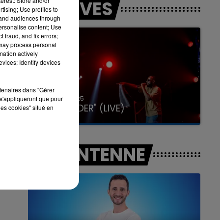
erest: Store and/or
LES LIVES
tising; Use profiles to
tand audiences through
personalise content; Use
7h00 - 11h00
 fraud, and fix errors;
LA TEAM DE L'ÉTÉ
 may process personal
mation actively
vices; Identify devices
rtenaires dans "Gérer
31 janvier 2025
s'appliqueront que pour
GIMS "SPIDER" (LIVE)
les cookies" situé en
A L'ANTENNE