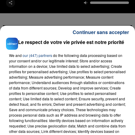
Continuer sans accepter
FIL D'ACTU
Le respect de votre vie privée est notre priorité
We and
our (447) partners
do the following data processing based on
your consent and/or our legitimate interest: Store and/or access
information on a device; Use limited data to select advertising; Create
profiles for personalised advertising; Use profiles to select personalised
advertising; Measure advertising performance; Measure content
performance; Understand audiences through statistics or combinations
of data from different sources; Develop and improve services; Create
profiles to personalise content; Use profiles to select personalised
content; Use limited data to select content; Ensure security, prevent and
23 juillet 2026
detect fraud, and fix errors; Deliver and present advertising and content;
INCENDIE MORTEL À LENS : UNE FEMME ET
Save and communicate privacy choices. These technologies may
SON BÉBÉ ENTRE LA VIE ET LA...
process personal data such as IP address and browsing data to offer
following functionalities: Identify devices based on information actively
Un homme s'est immolé par le feu après avoir
requested; Use precise geolocation data; Match and combine data from
aspergé sa compagne et leur bébé de trois mois
other data sources; Link different devices; Identify devices based on