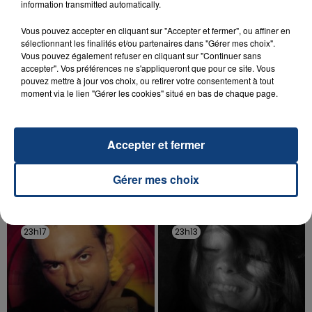
d'un liquide inflammable.
information transmitted automatically.
Vous pouvez accepter en cliquant sur "Accepter et fermer", ou affiner en
sélectionnant les finalités et/ou partenaires dans "Gérer mes choix".
Vous pouvez également refuser en cliquant sur "Continuer sans
accepter". Vos préférences ne s'appliqueront que pour ce site. Vous
pouvez mettre à jour vos choix, ou retirer votre consentement à tout
moment via le lien "Gérer les cookies" situé en bas de chaque page.
20 juillet 2026
UNE ADOLESCENTE DEVANT SE FAIRE
OPÉRER DE LA CHEVILLE RESSORT DE LA...
La famille a porté plainte contre la clinique qui a
Accepter et fermer
reconnu sa responsabilité et présenté ses
excuses.
Gérer mes choix
TITRES DIFFUSÉS
23h17
23h17
23h13
23h13