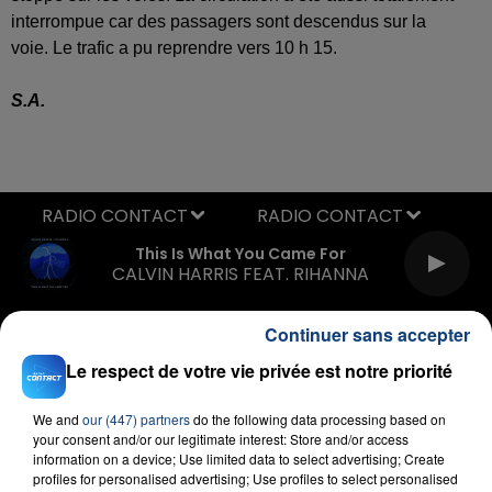
interrompue car des passagers sont descendus sur la
voie.
Le trafic a pu reprendre vers 10 h 15.
S.A.
RADIO CONTACT
This Is What You Came For
CALVIN HARRIS FEAT. RIHANNA
Continuer sans accepter
Le respect de votre vie privée est notre priorité
We and
our (447) partners
do the following data processing based on
your consent and/or our legitimate interest: Store and/or access
information on a device; Use limited data to select advertising; Create
FIL D'ACTU
profiles for personalised advertising; Use profiles to select personalised