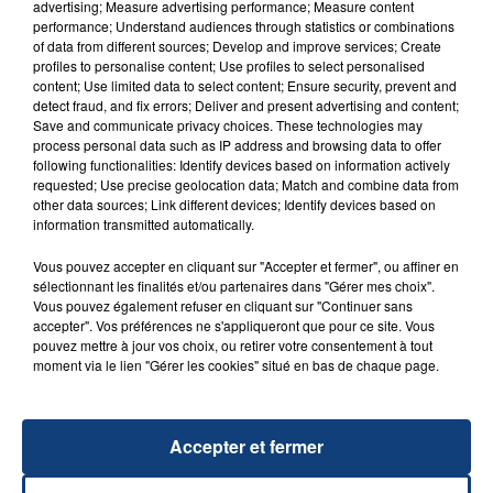
advertising; Measure advertising performance; Measure content
performance; Understand audiences through statistics or combinations
of data from different sources; Develop and improve services; Create
profiles to personalise content; Use profiles to select personalised
content; Use limited data to select content; Ensure security, prevent and
detect fraud, and fix errors; Deliver and present advertising and content;
Save and communicate privacy choices. These technologies may
process personal data such as IP address and browsing data to offer
following functionalities: Identify devices based on information actively
requested; Use precise geolocation data; Match and combine data from
23 juillet 2026
other data sources; Link different devices; Identify devices based on
INCENDIE MORTEL À LENS : UNE FEMME ET
information transmitted automatically.
SON BÉBÉ ENTRE LA VIE ET LA...
Vous pouvez accepter en cliquant sur "Accepter et fermer", ou affiner en
Un homme s'est immolé par le feu après avoir
sélectionnant les finalités et/ou partenaires dans "Gérer mes choix".
aspergé sa compagne et leur bébé de trois mois
Vous pouvez également refuser en cliquant sur "Continuer sans
d'un liquide inflammable.
accepter". Vos préférences ne s'appliqueront que pour ce site. Vous
pouvez mettre à jour vos choix, ou retirer votre consentement à tout
moment via le lien "Gérer les cookies" situé en bas de chaque page.
Accepter et fermer
20 juillet 2026