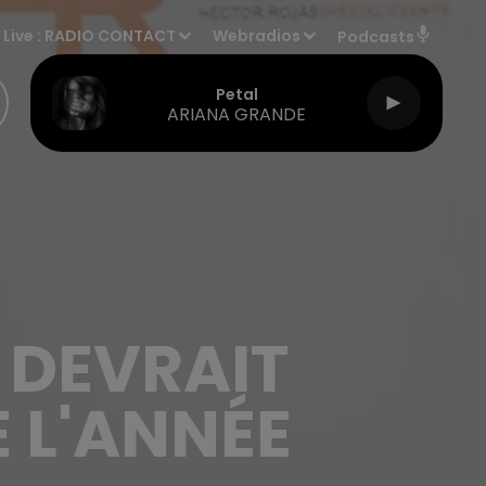
Live :
RADIO CONTACT
Webradios
Podcasts
Petal
ARIANA GRANDE
 DEVRAIT
E L'ANNÉE