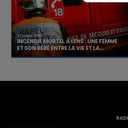
23 juillet 2026
INCENDIE MORTEL À LENS : UNE FEMME
ET SON BÉBÉ ENTRE LA VIE ET LA...
Un homme s'est immolé par le feu après avoir
aspergé sa compagne et leur bébé de trois
mois d'un liquide inflammable.
RAD