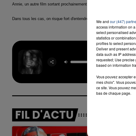
Annie, un autre film sortant prochainement, aura la chance d'avoir la 
Dans tous les cas, on risque fort d'entendre encore parler de Sia cett
We and
our (447) partn
access information on a 
select personalised ad
statistics or combinatio
profiles to select person
Deliver and present adv
data such as IP address 
Pet
requested; Use precise g
ARIA
based on information tra
GRAN
Vous pouvez accepter en 
mes choix". Vous pouvez
ce site. Vous pouvez met
bas de chaque page.
FIL D'ACTU