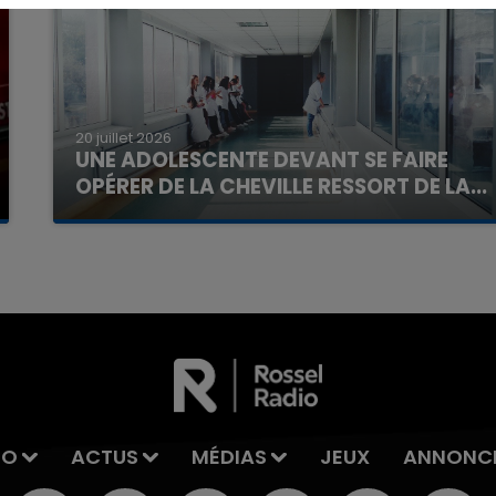
20 juillet 2026
7h00 - 11h00
UNE ADOLESCENTE DEVANT SE FAIRE
La Team de l'été
OPÉRER DE LA CHEVILLE RESSORT DE LA...
La famille a porté plainte contre la clinique qui a
reconnu sa responsabilité et présenté ses
excuses.
IO
ACTUS
MÉDIAS
JEUX
ANNONC