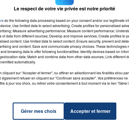
voix atyîque de Sia en Bande Originale.
Le respect de votre vie privée est notre priorité
e année.
ers
do the following data processing based on your consent and/or our legitimate int
device; Use limited data to select advertising; Create profiles for personalised adver
vertising; Measure advertising performance; Measure content performance; Unders
ns of data from different sources; Develop and improve services; Create profiles to 
alised content; Use limited data to select content; Ensure security, prevent and detect
ertising and content; Save and communicate privacy choices. These technologies
and browsing data to offer following functionalities: Identify devices based on infor
al
RADIO CONTACT
eolocation data; Match and combine data from other data sources; Link different de
NA
nsmitted automatically.
DE
cliquant sur "Accepter et fermer", ou affiner en sélectionnant les finalités et/ou pa
 également refuser en cliquant sur "Continuer sans accepter". Vos préférences ne 
tre à jour vos choix, ou retirer votre consentement à tout moment via le lien "Gérer 
Gérer mes choix
Accepter et fermer