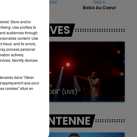
ARIANA GRANDE
DADJU
Petal
Bobo Au Coeur
7h00 - 11h00
erest: Store and/or
LES LIVES
LA TEAM DE L'ÉTÉ
tising; Use profiles to
tand audiences through
personalise content; Use
 fraud, and fix errors;
 may process personal
mation actively
vices; Identify devices
rtenaires dans "Gérer
s'appliqueront que pour
31 janvier 2025
les cookies" situé en
GIMS "SPIDER" (LIVE)
A L'ANTENNE