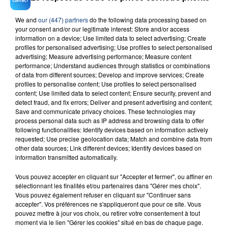
We and
our (447) partners
do the following data processing based on
your consent and/or our legitimate interest: Store and/or access
23 juillet 2026
information on a device; Use limited data to select advertising; Create
INCENDIE MORTEL À LENS : UNE FEMME ET
profiles for personalised advertising; Use profiles to select personalised
SON BÉBÉ ENTRE LA VIE ET LA...
advertising; Measure advertising performance; Measure content
Un homme s'est immolé par le feu après avoir
performance; Understand audiences through statistics or combinations
of data from different sources; Develop and improve services; Create
aspergé sa compagne et leur bébé de trois mois
profiles to personalise content; Use profiles to select personalised
d'un liquide inflammable.
content; Use limited data to select content; Ensure security, prevent and
detect fraud, and fix errors; Deliver and present advertising and content;
Save and communicate privacy choices. These technologies may
process personal data such as IP address and browsing data to offer
following functionalities: Identify devices based on information actively
requested; Use precise geolocation data; Match and combine data from
other data sources; Link different devices; Identify devices based on
information transmitted automatically.
20 juillet 2026
UNE ADOLESCENTE DEVANT SE FAIRE
Vous pouvez accepter en cliquant sur "Accepter et fermer", ou affiner en
OPÉRER DE LA CHEVILLE RESSORT DE LA...
sélectionnant les finalités et/ou partenaires dans "Gérer mes choix".
La famille a porté plainte contre la clinique qui a
Vous pouvez également refuser en cliquant sur "Continuer sans
accepter". Vos préférences ne s'appliqueront que pour ce site. Vous
reconnu sa responsabilité et présenté ses
pouvez mettre à jour vos choix, ou retirer votre consentement à tout
excuses.
moment via le lien "Gérer les cookies" situé en bas de chaque page.
TITRES DIFFUSÉS