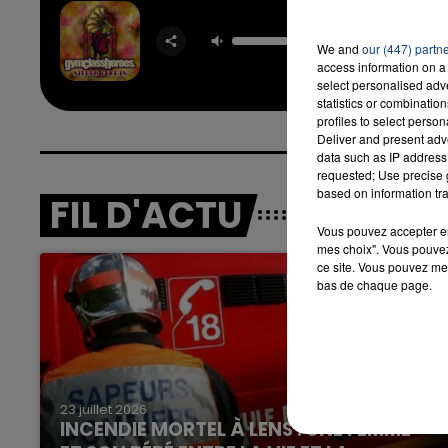
Stereo 
GYM C
HEROE
We and
our (447) partn
ADAM L
access information on a 
select personalised ad
statistics or combinatio
profiles to select person
Deliver and present adv
data such as IP address 
requested; Use precise g
based on information tra
FIL D'ACTU
Vous pouvez accepter en 
mes choix". Vous pouvez
ce site. Vous pouvez met
bas de chaque page.
23 juillet 2026
INCENDIE MORTEL À LENS : UNE FEMME