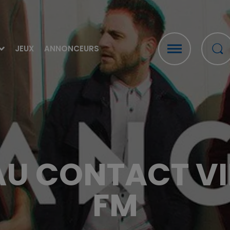
JEUX
ANNONCEURS
U CONTACT V
FM