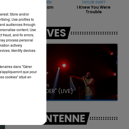
ALEX WARREN
TAYLOR SWIFT
Fever Dream
I Knew You Were
Trouble
erest: Store and/or
tising; Use profiles to
tand audiences through
7h00 - 11h00
LES LIVES
personalise content; Use
LA TEAM DE L'ÉTÉ
 fraud, and fix errors;
 may process personal
mation actively
vices; Identify devices
rtenaires dans "Gérer
s'appliqueront que pour
les cookies" situé en
31 janvier 2025
GIMS "SPIDER" (LIVE)
A L'ANTENNE