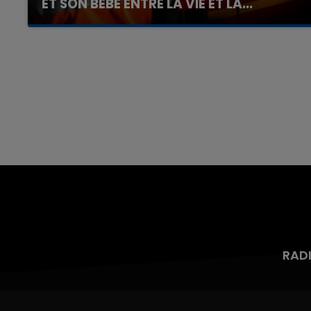
ET SON BÉBÉ ENTRE LA VIE ET LA...
Un homme s'est immolé par le feu après avoir
aspergé sa compagne et leur bébé de trois
mois d'un liquide inflammable.
RAD