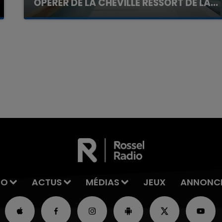
OPÉRER DE LA CHEVILLE RESSORT DE LA...
La famille a porté plainte contre la clinique qui a
reconnu sa responsabilité et présenté ses
excuses.
7h00 - 11h00
La Team de l'été
IO
ACTUS
MÉDIAS
JEUX
ANNONC