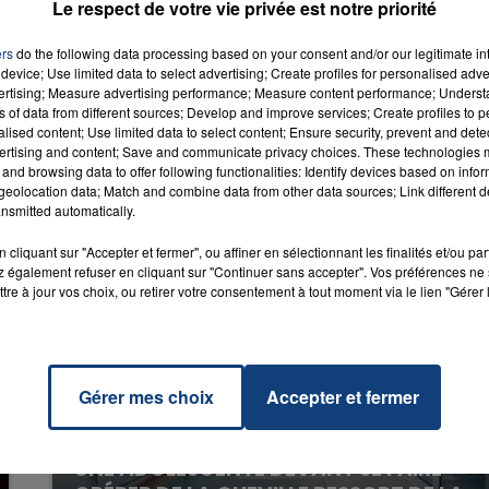
Le respect de votre vie privée est notre priorité
Hearts
LASS
RADIO CONTACT
S &
ers
do the following data processing based on your consent and/or our legitimate int
EVINE
device; Use limited data to select advertising; Create profiles for personalised adver
vertising; Measure advertising performance; Measure content performance; Unders
ns of data from different sources; Develop and improve services; Create profiles to 
alised content; Use limited data to select content; Ensure security, prevent and detect
ertising and content; Save and communicate privacy choices. These technologies
and browsing data to offer following functionalities: Identify devices based on infor
eolocation data; Match and combine data from other data sources; Link different de
nsmitted automatically.
cliquant sur "Accepter et fermer", ou affiner en sélectionnant les finalités et/ou pa
 également refuser en cliquant sur "Continuer sans accepter". Vos préférences ne 
tre à jour vos choix, ou retirer votre consentement à tout moment via le lien "Gérer 
Gérer mes choix
Accepter et fermer
20 juillet 2026
UNE ADOLESCENTE DEVANT SE FAIRE