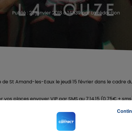
Publié : 23 janvier 2018 à 14h39 par La rédaction
o de St Amand-les-Eaux le jeudi 15 février dans le cadre d
er vos places envoyer VIP par SMS au 7.14.15 (0.75€ + sms
Contin