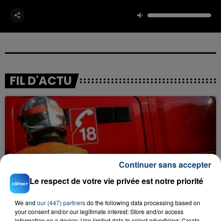
FIL D'ACTU
Continuer sans accepter
23 juillet 2026
Le respect de votre vie privée est notre priorité
INCENDIE MORTEL À LENS : UNE FEMME ET
SON BÉBÉ ENTRE LA VIE ET LA...
We and
our (447) partners
do the following data processing based on
Un homme s'est immolé par le feu après avoir
your consent and/or our legitimate interest: Store and/or access
information on a device; Use limited data to select advertising; Create