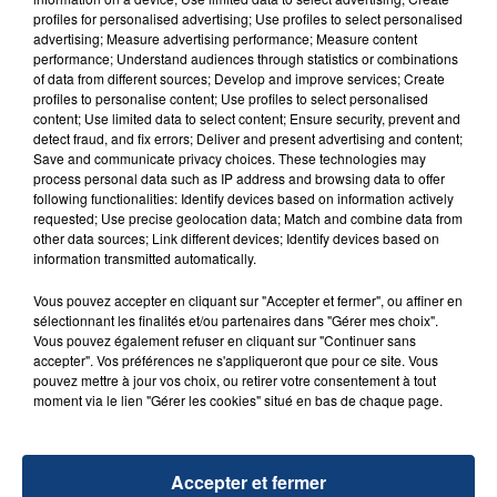
aspergé sa compagne et leur bébé de trois mois
profiles for personalised advertising; Use profiles to select personalised
d'un liquide inflammable.
advertising; Measure advertising performance; Measure content
performance; Understand audiences through statistics or combinations
of data from different sources; Develop and improve services; Create
profiles to personalise content; Use profiles to select personalised
content; Use limited data to select content; Ensure security, prevent and
detect fraud, and fix errors; Deliver and present advertising and content;
Save and communicate privacy choices. These technologies may
20 juillet 2026
process personal data such as IP address and browsing data to offer
UNE ADOLESCENTE DEVANT SE FAIRE
following functionalities: Identify devices based on information actively
requested; Use precise geolocation data; Match and combine data from
OPÉRER DE LA CHEVILLE RESSORT DE LA...
other data sources; Link different devices; Identify devices based on
La famille a porté plainte contre la clinique qui a
information transmitted automatically.
reconnu sa responsabilité et présenté ses
Vous pouvez accepter en cliquant sur "Accepter et fermer", ou affiner en
excuses.
TITRES DIFFUSÉS
sélectionnant les finalités et/ou partenaires dans "Gérer mes choix".
Vous pouvez également refuser en cliquant sur "Continuer sans
accepter". Vos préférences ne s'appliqueront que pour ce site. Vous
pouvez mettre à jour vos choix, ou retirer votre consentement à tout
22h07
22h07
22h03
22h03
moment via le lien "Gérer les cookies" situé en bas de chaque page.
Accepter et fermer